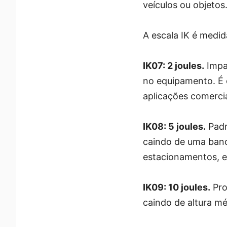
veículos ou objeto
A escala IK é medid
IK07: 2 joules.
Impa
no equipamento. É 
aplicações comercia
IK08: 5 joules.
Padr
caindo de uma banc
estacionamentos, e
IK09: 10 joules.
Pro
caindo de altura m