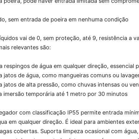
ra poeira, pode haver entrada limitada sem comprome
ado, sem entrada de poeira em nenhuma condição
íquidos vai de 0, sem proteção, até 9, resistência a v
mais relevantes são:
a respingos de água em qualquer direção, essencial 
ra jatos de água, como mangueiras comuns ou lavage
a jatos de alta pressão, como chuvas intensas ou ven
ra imersão temporária até 1 metro por 30 minutos
regador com classificação IP55 permite entrada mínim
água em qualquer direção. É ideal para ambientes ext
agas cobertas. Suporta limpeza ocasional com água,