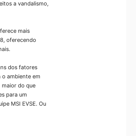
eitos a vandalismo,
oferece mais
08, oferecendo
ais.
uns dos fatores
a o ambiente em
o maior do que
ões para um
quipe MSI EVSE. Ou