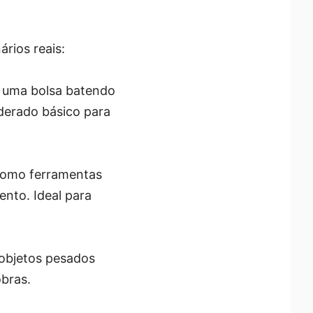
rios reais:
 uma bolsa batendo
derado básico para
como ferramentas
nto. Ideal para
objetos pesados
obras.