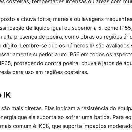
es costeiras, tempestades intensas ou áreas com mui
exposto a chuva forte, maresia ou lavagens frequentes,
ificação de líquido igual ou superior a 5, como IP55,
alta presença de poeira, como obras ou regiões árid
ro dígito. Lembre-se que os números IP são avaliado
ssariamente superior a um IP56 em todos os aspecto
 IP65, protegendo contra poeira, chuva e jatos de ág
resia para uso em regiões costeiras.
 IK
K são mais diretas. Elas indicam a resistência do equ
energia que ele suporta ao sofrer uma batida. Para 
 mais comum é IK08, que suporta impactos moderado