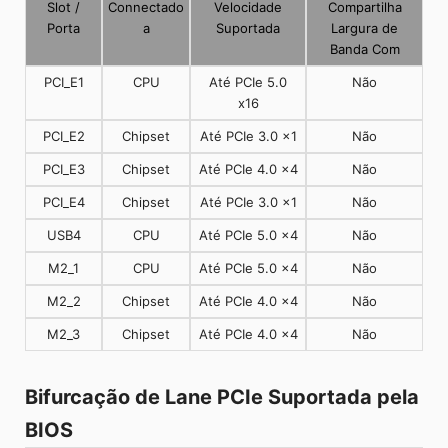
Slot /
Connectado
Velocidade
Compartilha
Porta
a
Suportada
Largura de
Banda Com
PCI_E1
CPU
Até PCIe 5.0
Não
x16
PCI_E2
Chipset
Até PCIe 3.0 x1
Não
PCI_E3
Chipset
Até PCIe 4.0 x4
Não
PCI_E4
Chipset
Até PCIe 3.0 x1
Não
USB4
CPU
Até PCIe 5.0 x4
Não
M2_1
CPU
Até PCIe 5.0 x4
Não
M2_2
Chipset
Até PCIe 4.0 x4
Não
M2_3
Chipset
Até PCIe 4.0 x4
Não
Bifurcação de Lane PCIe Suportada pela
BIOS