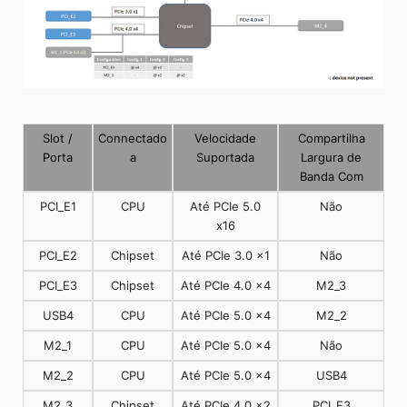
Slot /
Connectado
Velocidade
Compartilha
Porta
a
Suportada
Largura de
Banda Com
PCI_E1
CPU
Até PCIe 5.0
Não
x16
PCI_E2
Chipset
Até PCIe 3.0 x1
Não
PCI_E3
Chipset
Até PCIe 4.0 x4
M2_3
USB4
CPU
Até PCIe 5.0 x4
M2_2
M2_1
CPU
Até PCIe 5.0 x4
Não
M2_2
CPU
Até PCIe 5.0 x4
USB4
M2_3
Chipset
Até PCIe 4.0 x2
PCI_E3