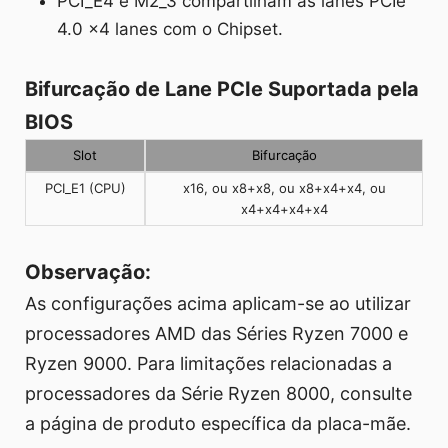
PCI_E4 e M2_3 compartilham as lanes PCIe
4.0 x4 lanes com o Chipset.
Bifurcação de Lane PCIe Suportada pela
BIOS
Slot
Bifurcação
PCI_E1 (CPU)
x16, ou x8+x8, ou x8+x4+x4, ou
x4+x4+x4+x4
Observação:
As configurações acima aplicam-se ao utilizar
processadores AMD das Séries Ryzen 7000 e
Ryzen 9000. Para limitações relacionadas a
processadores da Série Ryzen 8000, consulte
a página de produto específica da placa-mãe.