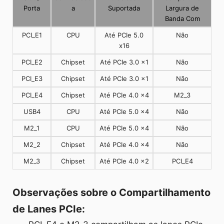
Porta
a
Suportada
Largura de
Banda Com
PCI_E1
CPU
Até PCIe 5.0
Não
x16
PCI_E2
Chipset
Até PCIe 3.0 x1
Não
PCI_E3
Chipset
Até PCIe 3.0 x1
Não
PCI_E4
Chipset
Até PCIe 4.0 x4
M2_3
USB4
CPU
Até PCIe 5.0 x4
Não
M2_1
CPU
Até PCIe 5.0 x4
Não
M2_2
Chipset
Até PCIe 4.0 x4
Não
M2_3
Chipset
Até PCIe 4.0 x2
PCI_E4
Observações sobre o Compartilhamento
de Lanes PCIe: