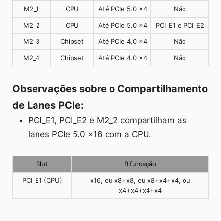
M2_1
CPU
Até PCIe 5.0 x4
Não
M2_2
CPU
Até PCIe 5.0 x4
PCI_E1 e PCI_E2
M2_3
Chipset
Até PCIe 4.0 x4
Não
M2_4
Chipset
Até PCIe 4.0 x4
Não
Observações sobre o Compartilhamento
de Lanes PCIe:
PCI_E1, PCI_E2 e M2_2 compartilham as
lanes PCIe 5.0 x16 com a CPU.
Slot
Bifurcação
PCI_E1 (CPU)
x16, ou x8+x8, ou x8+x4+x4, ou
x4+x4+x4+x4