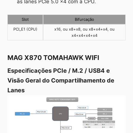
as lanes PCIe 5.0 x4 com a CPU.
Slot
Bifurcação
PCI_E1 (CPU)
x16, ou x8+x8, ou x8+x4+x4, ou
x4+x4+x4+x4
MAG X870 TOMAHAWK WIFI
Especificações PCIe / M.2 / USB4 e
Visão Geral do Compartilhamento de
Lanes