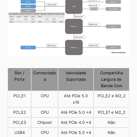
Slot /
Connectado
Velocidade
Compartilha
Porta
a
Suportada
Largura de
Banda Com
PCI_E1
CPU
Até PCIe 5.0
PCI_E2 e M2_2
x16
PCI_E2
CPU
Até PCIe 5.0 x4
PCI_E1 e M2_2
PCI_E3
Chipset
Até PCIe 4.0 x4
Não
USB4
CPU
Até PCIe 5.0 x4
Não