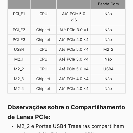
Banda Com
PCI_E1
CPU
Até PCIe 5.0
Não
x16
PCI_E2
Chipset
Até PCIe 3.0 x1
Não
PCI_E3
Chipset
Até PCIe 4.0 x4
Não
USB4
CPU
Até PCIe 5.0 x4
M2_2
M2_1
CPU
Até PCIe 5.0 x4
Não
M2_2
CPU
Até PCIe 5.0 x4
USB4
M2_3
Chipset
Até PCIe 4.0 x4
Não
M2_4
Chipset
Até PCIe 4.0 x4
Não
Observações sobre o Compartilhamento
de Lanes PCIe:
M2_2 e Portas USB4 Traseiras compartilham