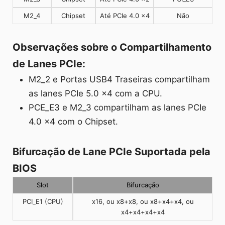
M2_4
Chipset
Até PCIe 4.0 x4
Não
Observações sobre o Compartilhamento
de Lanes PCIe:
M2_2 e Portas USB4 Traseiras compartilham
as lanes PCIe 5.0 x4 com a CPU.
PCE_E3 e M2_3 compartilham as lanes PCIe
4.0 x4 com o Chipset.
Bifurcação de Lane PCIe Suportada pela
BIOS
Slot
Bifurcação
PCI_E1 (CPU)
x16, ou x8+x8, ou x8+x4+x4, ou
x4+x4+x4+x4