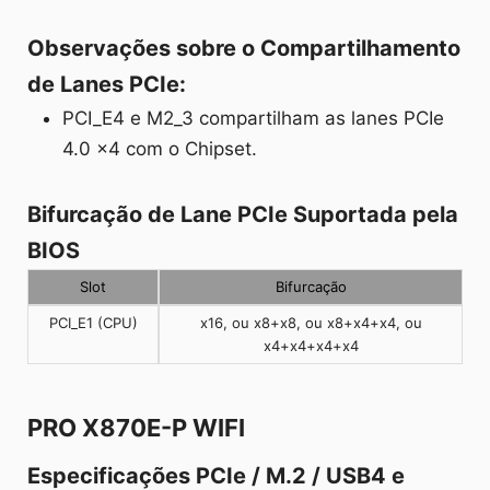
Observações sobre o Compartilhamento
de Lanes PCIe:
PCI_E4 e M2_3 compartilham as lanes PCIe
4.0 x4 com o Chipset.
Bifurcação de Lane PCIe Suportada pela
BIOS
Slot
Bifurcação
PCI_E1 (CPU)
x16, ou x8+x8, ou x8+x4+x4, ou
x4+x4+x4+x4
PRO X870E-P WIFI
Especificações PCIe / M.2 / USB4 e