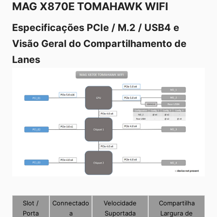
MAG X870E TOMAHAWK WIFI
Especificações PCIe / M.2 / USB4 e
Visão Geral do Compartilhamento de
Lanes
Slot /
Connectado
Velocidade
Compartilha
Porta
a
Suportada
Largura de