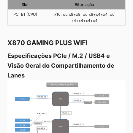
Slot
Bifurcação
PCI_E1 (CPU)
x16, ou x8+x8, ou x8+x4+x4, ou
x4+x4+x4+x4
X870 GAMING PLUS WIFI
Especificações PCIe / M.2 / USB4 e
Visão Geral do Compartilhamento de
Lanes