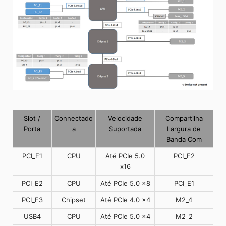
Slot /
Connectado
Velocidade
Compartilha
Porta
a
Suportada
Largura de
Banda Com
PCI_E1
CPU
Até PCIe 5.0
PCI_E2
x16
PCI_E2
CPU
Até PCIe 5.0 x8
PCI_E1
PCI_E3
Chipset
Até PCIe 4.0 x4
M2_4
USB4
CPU
Até PCIe 5.0 x4
M2_2