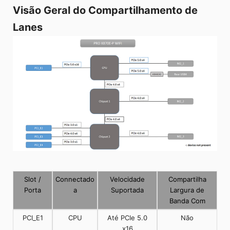
Visão Geral do Compartilhamento de
Lanes
Slot /
Connectado
Velocidade
Compartilha
Porta
a
Suportada
Largura de
Banda Com
PCI_E1
CPU
Até PCIe 5.0
Não
x16