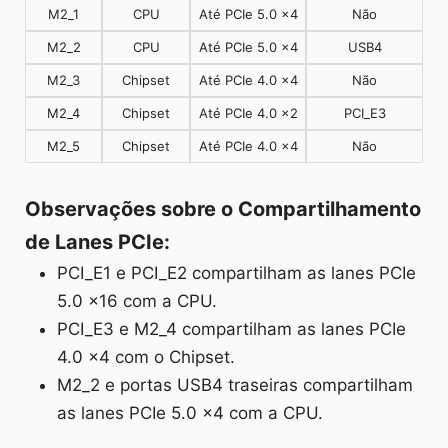
M2_1
CPU
Até PCIe 5.0 x4
Não
M2_2
CPU
Até PCIe 5.0 x4
USB4
M2_3
Chipset
Até PCIe 4.0 x4
Não
M2_4
Chipset
Até PCIe 4.0 x2
PCI_E3
M2_5
Chipset
Até PCIe 4.0 x4
Não
Observações sobre o Compartilhamento
de Lanes PCIe:
PCI_E1 e PCI_E2 compartilham as lanes PCIe
5.0 x16 com a CPU.
PCI_E3 e M2_4 compartilham as lanes PCIe
4.0 x4 com o Chipset.
M2_2 e portas USB4 traseiras compartilham
as lanes PCIe 5.0 x4 com a CPU.