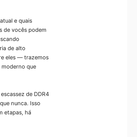
atual e quais
ns de vocês podem
buscando
ia de alto
re eles — trazemos
C moderno que
r escassez de DDR4
que nunca. Isso
em etapas, há