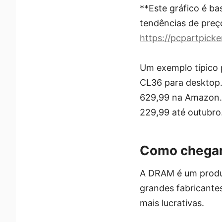
**Este gráfico é ba
tendências de preço
https://pcpartpick
Um exemplo típico 
CL36 para desktop.
629,99 na Amazon.c
229,99 até outubro
Como chegam
A DRAM é um produt
grandes fabricante
mais lucrativas.