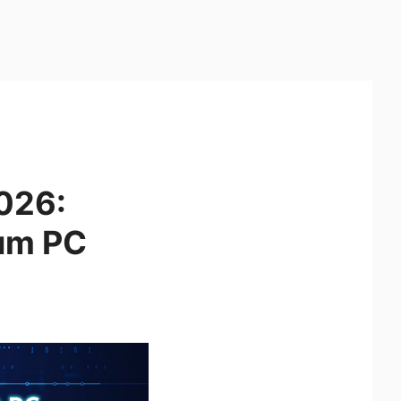
026:
um PC