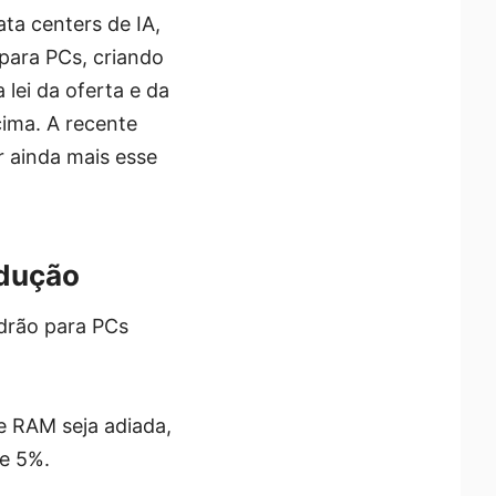
a centers de IA,
ara PCs, criando
lei da oferta e da
ima. A recente
 ainda mais esse
odução
drão para PCs
e RAM seja adiada,
e 5%.