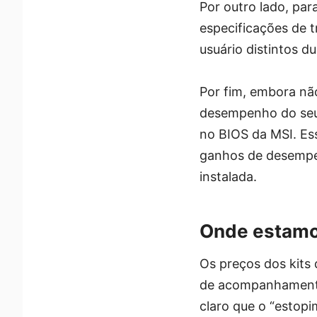
Por outro lado, pa
especificações de t
usuário distintos d
Por fim, embora nã
desempenho do seu
no BIOS da MSI. Es
ganhos de desempen
instalada.
Onde estamo
Os preços dos kits
de acompanhament
claro que o “estop