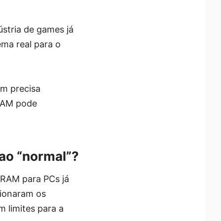
stria de games já
ma real para o
ém precisa
 RAM pode
ao “normal”?
a RAM para PCs já
sionaram os
 limites para a