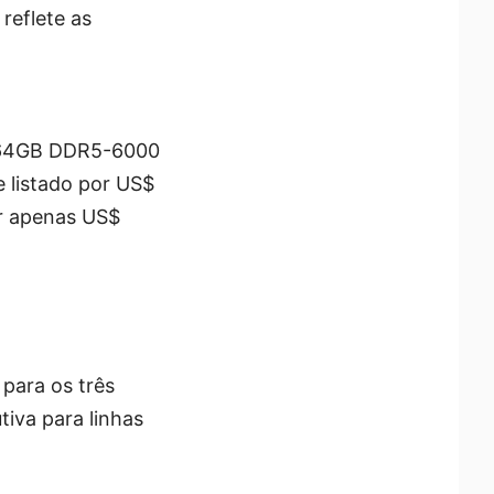
reflete as
st 64GB DDR5-6000
 listado por US$
r apenas US$
para os três
iva para linhas