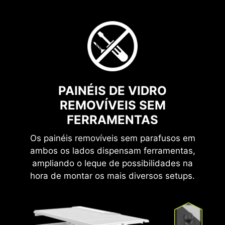
Topo
| Removível x 1
1
COMPATÍVEL COM PLACAS-MÃE
ATX E MICRO-ATX BACK-
CONNECT (LINHA PZ):
PAINÉIS DE VIDRO
Diga não à poluição visual e passe os fios pela
REMOVÍVEIS SEM
parte traseira da placa, facilitando a instalação e
transformando qualquer setup gamer em um
FERRAMENTAS
ícone de estilo e elegância.
Os painéis removíveis sem parafusos em
ambos os lados dispensam ferramentas,
ampliando o leque de possibilidades na
hora de montar os mais diversos setups.
Inferior
| Magnético x 1
2