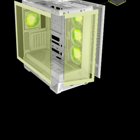
PROTEGE DA POEIRA
Um filtro de poeira magnético vem instalado na
parte inferior do gabinete, enquanto um filtro
removível protege as aberturas de ventilação ali
presentes. Ambos com o mesmo propósito:
evitar o acúmulo de poeira e facilitar a limpeza.