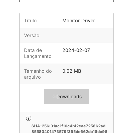
Título
Monitor Driver
Versão
Data de
2024-02-07
Lançamento
Tamanho do
0.02 MB
arquivo
Downloads
SHA-256:01ac1f10c4bf2cae725862ad
85580401473579f395de662de16de96