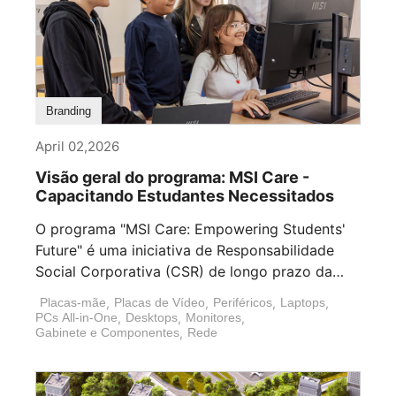
Branding
April 02,2026
Visão geral do programa: MSI Care -
Capacitando Estudantes Necessitados
O programa "MSI Care: Empowering Students'
Future" é uma iniciativa de Responsabilidade
Social Corporativa (CSR) de longo prazo da
MSI (Micro-Star [...]
Placas-mãe
,
Placas de Vídeo
,
Periféricos
,
Laptops
,
PCs All-in-One
,
Desktops
,
Monitores
,
Gabinete e Componentes
,
Rede