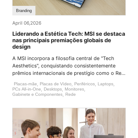
Branding
April 06,2026
Liderando a Estética Tech: MSI se destaca
nas principais premiações globais de
design
A MSI incorpora a filosofia central de "Tech
Aesthetics", conquistando consistentemente
prêmios internacionais de prestígio como o Red
[...]
Placas-mãe
,
Placas de Vídeo
,
Periféricos
,
Laptops
,
PCs All-in-One
,
Desktops
,
Monitores
,
Gabinete e Componentes
,
Rede