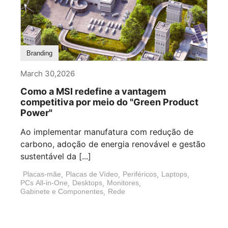
Branding
March 30,2026
Como a MSI redefine a vantagem
competitiva por meio do "Green Product
Power"
Ao implementar manufatura com redução de
carbono, adoção de energia renovável e gestão
sustentável da [...]
Placas-mãe
,
Placas de Vídeo
,
Periféricos
,
Laptops
,
PCs All-in-One
,
Desktops
,
Monitores
,
Gabinete e Componentes
,
Rede