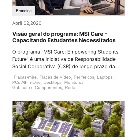
Branding
April 02,2026
Visão geral do programa: MSI Care -
Capacitando Estudantes Necessitados
O programa "MSI Care: Empowering Students'
Future" é uma iniciativa de Responsabilidade
Social Corporativa (CSR) de longo prazo da
MSI (Micro-Star [...]
Placas-mãe
,
Placas de Vídeo
,
Periféricos
,
Laptops
,
PCs All-in-One
,
Desktops
,
Monitores
,
Gabinete e Componentes
,
Rede