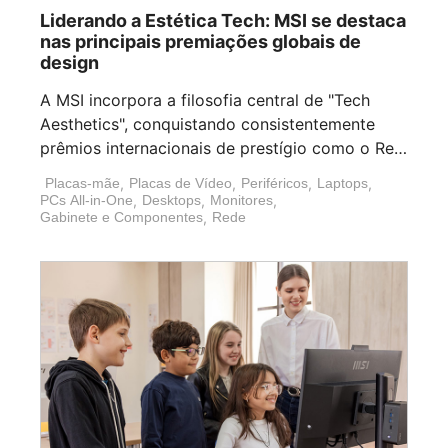
Liderando a Estética Tech: MSI se destaca
nas principais premiações globais de
design
A MSI incorpora a filosofia central de "Tech
Aesthetics", conquistando consistentemente
prêmios internacionais de prestígio como o Red
[...]
Placas-mãe
,
Placas de Vídeo
,
Periféricos
,
Laptops
,
PCs All-in-One
,
Desktops
,
Monitores
,
Gabinete e Componentes
,
Rede