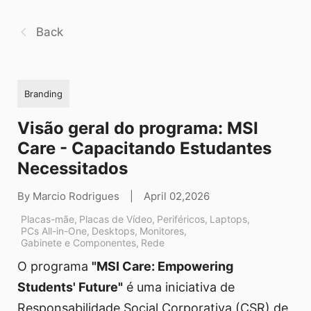
Back
Branding
Visão geral do programa: MSI
Care - Capacitando Estudantes
Necessitados
By Marcio Rodrigues
|
April 02,2026
Placas-mãe
,
Placas de Vídeo
,
Periféricos
,
Laptops
,
PCs All-in-One
,
Desktops
,
Monitores
,
Gabinete e Componentes
,
Rede
O programa
"MSI Care: Empowering
Students' Future"
é uma iniciativa de
Responsabilidade Social Corporativa (CSR) de