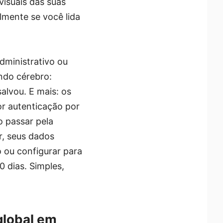
 visuais das suas
lmente se você lida
dministrativo ou
ndo cérebro:
alvou. E mais: os
r autenticação por
o passar pela
r, seus dados
 ou configurar para
 dias. Simples,
global em