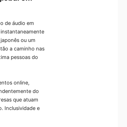
do de áudio em
uz instantaneamente
m japonês ou um
estão a caminho nas
oxima pessoas do
entos online,
endentemente do
presas que atuam
. Inclusividade e