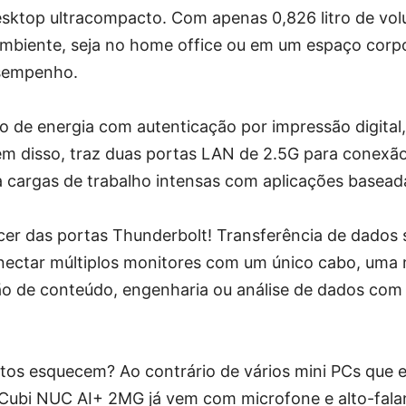
ktop ultracompacto. Com apenas 0,826 litro de vol
mbiente, seja no home office ou em um espaço corp
sempenho.
 de energia com autenticação por impressão digital,
ém disso, traz duas portas LAN de 2.5G para conexão 
ra cargas de trabalho intensas com aplicações basead
cer das portas Thunderbolt! Transferência de dados 
onectar múltiplos monitores com um único cabo, uma
ão de conteúdo, engenharia ou análise de dados com
itos esquecem? Ao contrário de vários mini PCs que e
o Cubi NUC AI+ 2MG já vem com microfone e alto-fala