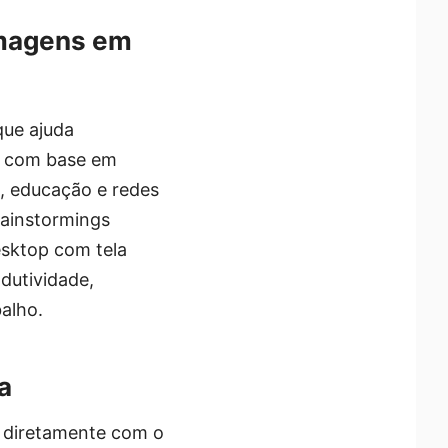
imagens em
que ajuda
as com base em
g, educação e redes
brainstormings
sktop com tela
odutividade,
alho.
a
r diretamente com o