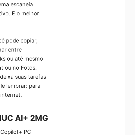
tema escaneia
ivo. E o melhor:
cê pode copiar,
nar entre
links ou até mesmo
nt ou no Fotos.
deixa suas tarefas
le lembrar: para
internet.
 NUC AI+ 2MG
 Copilot+ PC