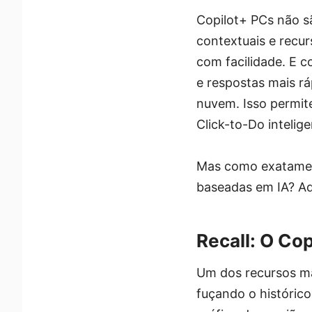
Copilot+ PCs não sã
contextuais e recur
com facilidade. E c
e respostas mais r
nuvem. Isso permit
Click-to-Do intelig
Mas como exatament
baseadas em IA? Aq
Recall: O Co
Um dos recursos mai
fuçando o históric