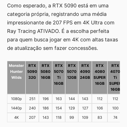
Como esperado, a RTX 5090 está em uma
categoria própria, registrando uma média
impressionante de 207 FPS em 4K Ultra com
Ray Tracing ATIVADO. É a escolha perfeita
para quem busca jogar em 4K com altas taxas
de atualização sem fazer concessões.
Monster
RTX
RTX
RTX
RTX
RTX
RTX
RTX
Hunter
5090
5080
5070
5070
4090
4080
4070
Wilds
32G
16GB
Ti
12GB
24GB
SUPER
Ti
16GB
16GB
SUPER
16GB
1080p
251
196
163
144
143
112
112
1440p
240
186
154
129
127
106
100
4K
207
143
118
99
109
83
74