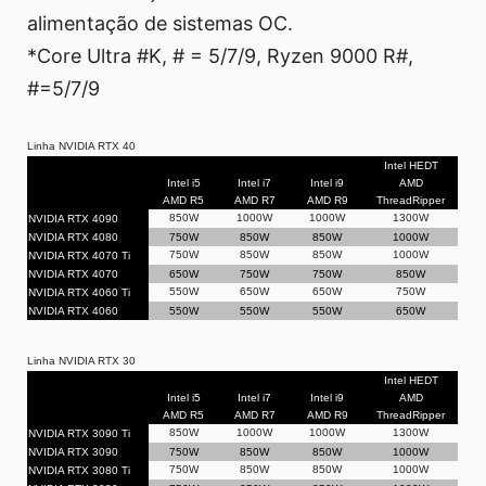
alimentação de sistemas OC.
*Core Ultra #K, # = 5/7/9, Ryzen 9000 R#,
#=5/7/9
Linha NVIDIA RTX 40
Intel HEDT
Intel i5
Intel i7
Intel i9
AMD
AMD R5
AMD R7
AMD R9
ThreadRipper
850W
1000W
1000W
1300W
NVIDIA RTX 4090
NVIDIA RTX 4080
750W
850W
850W
1000W
750W
850W
850W
1000W
NVIDIA RTX 4070 Ti
NVIDIA RTX 4070
650W
750W
750W
850W
550W
650W
650W
750W
NVIDIA RTX 4060 Ti
NVIDIA RTX 4060
550W
550W
550W
650W
Linha NVIDIA RTX 30
Intel HEDT
Intel i5
Intel i7
Intel i9
AMD
AMD R5
AMD R7
AMD R9
ThreadRipper
850W
1000W
1000W
1300W
NVIDIA RTX 3090 Ti
NVIDIA RTX 3090
750W
850W
850W
1000W
750W
850W
850W
1000W
NVIDIA RTX 3080 Ti