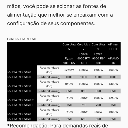
mãos, você pode selecionar as fontes de
alimentação que melhor se encaixam com a
configuração de seus componentes.
Linha NVIDIA RTX 50
Core Ultra
Core Ultra
Core Ultra
AI/ Intel
5
7
9
HEDT
Ryzen
Ryzen
Ryzen
9000 R7/
9000 R9/
AI/ AMD
9000 R5
X3D
X3D
TR
Recomendado
1250W
1300W
1600W
1600W
NVIDIA RTX 5090
(OC)
NVIDIA RTX 5090
Padrão(Gaming)
1000
1000
1000
1000
Recomendado
850W
1000W
1000W
1300W
NVIDIA RTX 5080
(OC)
NVIDIA RTX 5080
Padrão(Gaming)
850
850
850
850
Recomendado
750W
850W
1000W
1250W
NVIDIA RTX 5070 Ti
(OC)
NVIDIA RTX 5070 Ti
Padrão(Gaming)
750
750
750
750
Recomendado
750W
850W
850W
1000W
NVIDIA RTX 5070
(OC)
NVIDIA RTX 5070
Padrão(Gaming)
650
650
650
650
*Recomendação: Para demandas reais de