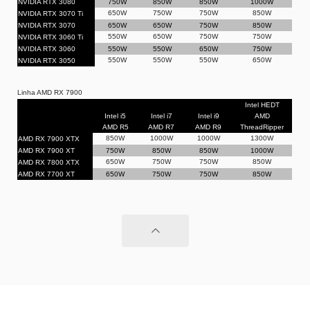
NVIDIA RTX 3080
750W
850W
850W
1000W
650W
750W
750W
850W
NVIDIA RTX 3070 Ti
NVIDIA RTX 3070
650W
650W
750W
850W
550W
650W
750W
750W
NVIDIA RTX 3060 Ti
NVIDIA RTX 3060
550W
550W
650W
750W
550W
550W
550W
650W
NVIDIA RTX 3050
Linha AMD RX 7900
Intel HEDT
Intel i5
Intel i7
Intel i9
AMD
AMD R5
AMD R7
AMD R9
ThreadRipper
850W
1000W
1000W
1300W
AMD RX 7900 XTX
AMD RX 7900 XT
750W
850W
850W
1000W
650W
750W
750W
850W
AMD RX 7800 XTX
AMD RX 7700 XT
650W
750W
750W
850W