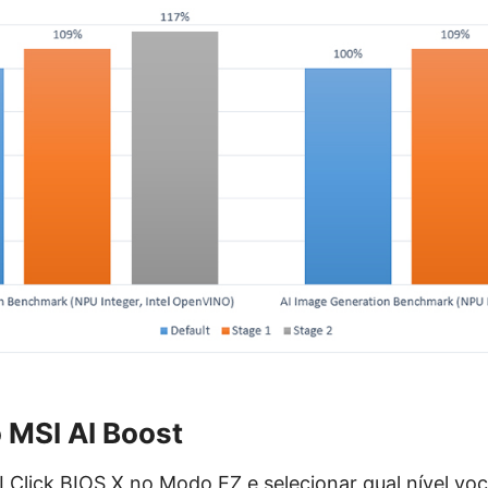
o MSI AI Boost
 Click BIOS X no Modo EZ e selecionar qual nível vo