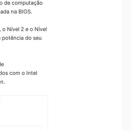
nho de computação
itada na BIOS.
o Nível 2 e o Nível
a potência do seu
de
dos com o Intel
n.