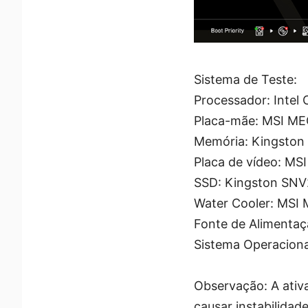
Sistema de Teste:
Processador: Intel 
Placa-mãe: MSI M
Memória: Kingsto
Placa de vídeo: M
SSD: Kingston SN
Water Cooler: MSI
Fonte de Alimenta
Sistema Operaciona
Observação: A ativ
causar instabilidad