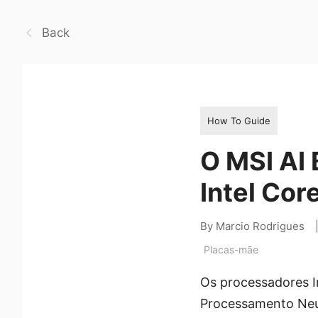
Back
How To Guide
O MSI AI
Intel Cor
By Marcio Rodrigues
Placas-mãe
Os processadores I
Processamento Neur