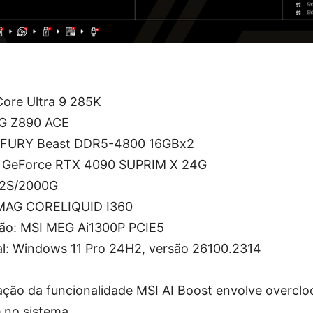
Core Ultra 9 285K
EG Z890 ACE
n FURY Beast DDR5-4800 16GBx2
SI GeForce RTX 4090 SUPRIM X 24G
V2S/2000G
 MAG CORELIQUID I360
ção: MSI MEG Ai1300P PCIE5
l: Windows 11 Pro 24H2, versão 26100.2314
ação da funcionalidade MSI AI Boost envolve overclo
e no sistema.