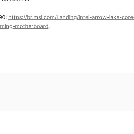
90:
https://br.msi.com/Landing/intel-arrow-lake-cor
aming-motherboard
.