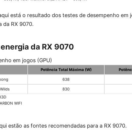
aqui está o resultado dos testes de desempenho em 
a da RX 9070.
energia da RX 9070
penho em jogos (GPU)
Potência Total Máxima (W)
Potênc
kong
638
Wilds
830
X3D
CARBON WIFI
 aqui estão as fontes recomendadas para a RX 9070.