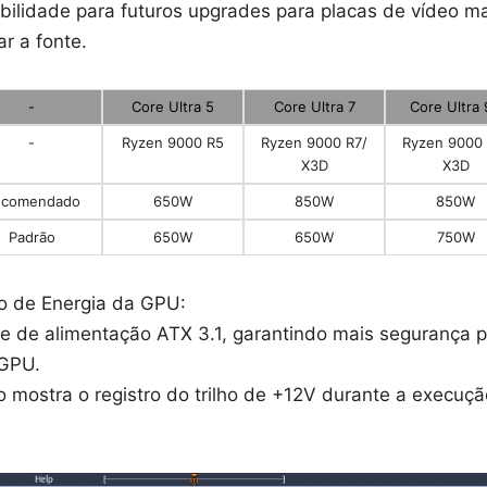
ibilidade para futuros upgrades para placas de vídeo m
ar a fonte.
-
Core Ultra 5
Core Ultra 7
Core Ultra
-
Ryzen 9000 R5
Ryzen 9000 R7/
Ryzen 9000 
X3D
X3D
ecomendado
650W
850W
850W
Padrão
650W
650W
750W
o de Energia da GPU:
e de alimentação ATX 3.1, garantindo mais segurança p
GPU.
 mostra o registro do trilho de +12V durante a execuç