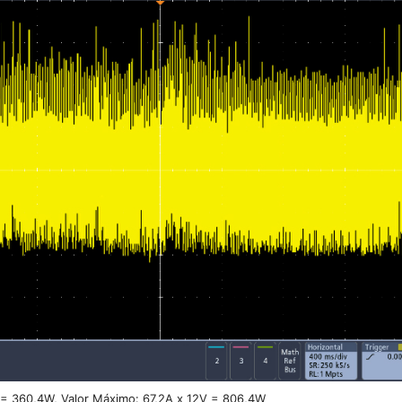
 = 360,4W, Valor Máximo: 67,2A x 12V = 806,4W