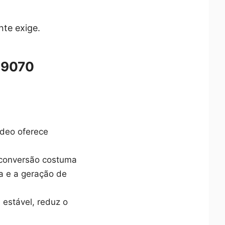
te exige.
X 9070
ídeo oferece
 conversão costuma
a e a geração de
estável, reduz o