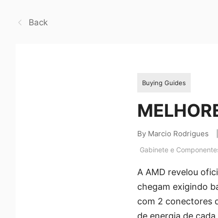
Back
Buying Guides
MELHORE
By Marcio Rodrigues
Gabinete e Componente
A AMD revelou ofic
chegam exigindo b
com 2 conectores 
de energia de cada 