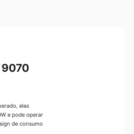
 9070
perado, elas
0W e pode operar
esign de consumo