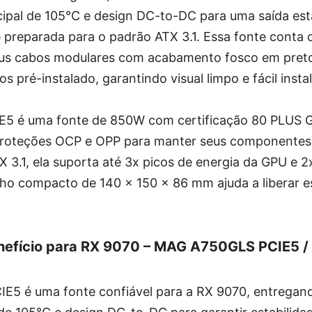
cipal de 105°C e design DC-to-DC para uma saída es
e preparada para o padrão ATX 3.1. Essa fonte conta
Seus cabos modulares com acabamento fosco em pre
s pré-instalado, garantindo visual limpo e fácil insta
5 é uma fonte de 850W com certificação 80 PLUS G
ui proteções OCP e OPP para manter seus componentes
3.1, ela suporta até 3x picos de energia da GPU e 2x
ho compacto de 140 x 150 x 86 mm ajuda a liberar 
nefício para RX 9070 – MAG A750GLS PCIE5
E5 é uma fonte confiável para a RX 9070, entrega