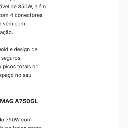
tável de 850W, além
 com 4 conectores
to vêm com
lação.
old e design de
 seguros.
 picos totais do
espaço no seu
 / MAG A750GL
ndo 750W com