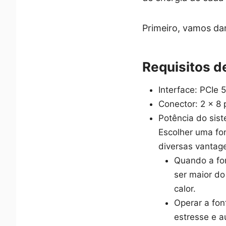
Primeiro, vamos da
Requisitos d
Interface: PCIe 
Conector: 2 x 8 
Potência do sis
Escolher uma fon
diversas vantag
Quando a fo
ser maior d
calor.
Operar a fon
estresse e a