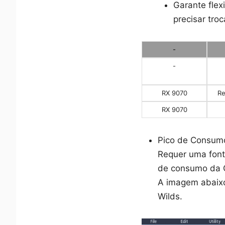
Garante flex
precisar troc
-
-
RX 9070
R
RX 9070
Pico de Consum
Requer uma font
de consumo da 
A imagem abaixo
Wilds.