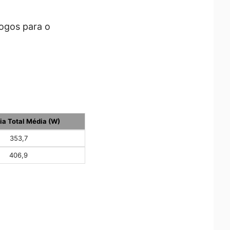
jogos para o
ia Total Média (W)
353,7
406,9