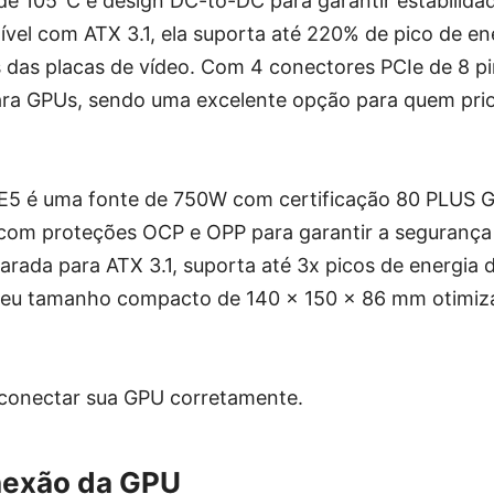
 de 105°C e design DC-to-DC para garantir estabilida
vel com ATX 3.1, ela suporta até 220% de pico de en
das placas de vídeo. Com 4 conectores PCIe de 8 pi
ara GPUs, sendo uma excelente opção para quem pri
5 é uma fonte de 750W com certificação 80 PLUS Go
a com proteções OCP e OPP para garantir a segurança
rada para ATX 3.1, suporta até 3x picos de energia 
 Seu tamanho compacto de 140 x 150 x 86 mm otimiz
 conectar sua GPU corretamente.
nexão da GPU