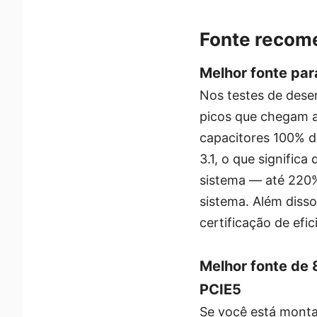
Fonte recom
Melhor fonte pa
Nos testes de des
picos que chegam a
capacitores 100% d
3.1, o que signific
sistema — até 220%
sistema. Além disso
certificação de efi
Melhor fonte d
PCIE5
Se você está mont