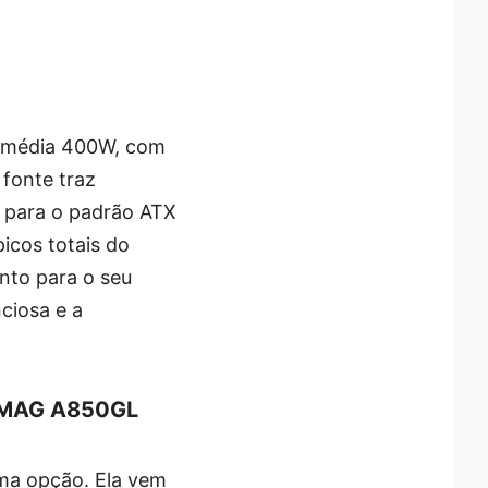
 média 400W, com
fonte traz
a para o padrão ATX
picos totais do
nto para o seu
nciosa e a
/ MAG A850GL
ma opção. Ela vem