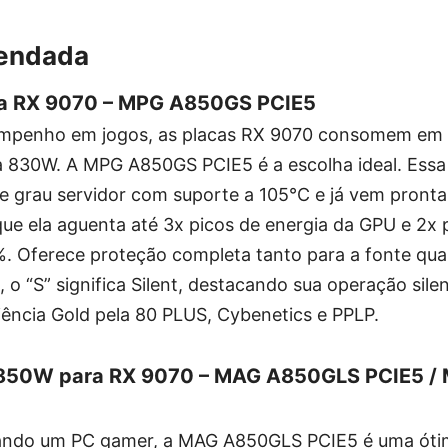
endada
ra RX 9070 – MPG A850GS PCIE5
empenho em jogos, as placas RX 9070 consomem em
 830W. A MPG A850GS PCIE5 é a escolha ideal. Essa 
e grau servidor com suporte a 105°C e já vem pront
a que ela aguenta até 3x picos de energia da GPU e 2x 
. Oferece proteção completa tanto para a fonte qua
, o “S” significa Silent, destacando sua operação sile
ciência Gold pela 80 PLUS, Cybenetics e PPLP.
e 850W para RX 9070 – MAG A850GLS PCIE5 
ando um PC gamer, a MAG A850GLS PCIE5 é uma óti