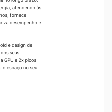
de no longo prazo.
ergia, atendendo às
nos, fornece
oriza desempenho e
ld e design de
 dos seus
da GPU e 2x picos
a o espaço no seu