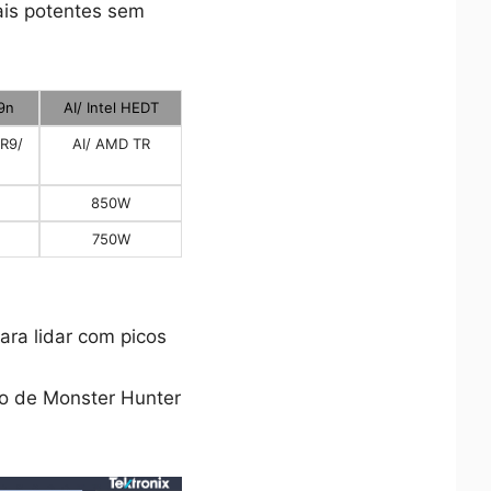
ais potentes sem
 9n
AI/ Intel HEDT
R9/
AI/ AMD TR
850W
750W
ara lidar com picos
ão de Monster Hunter