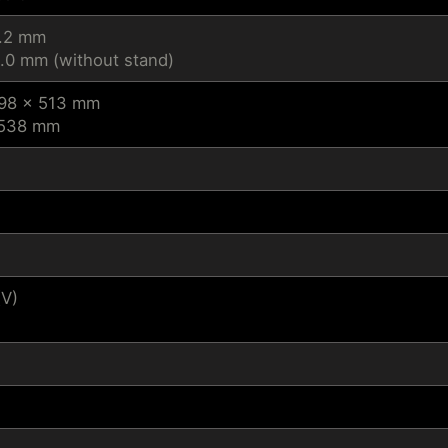
9.2 mm
.0 mm (without stand)
198 x 513 mm
 538 mm
(V)