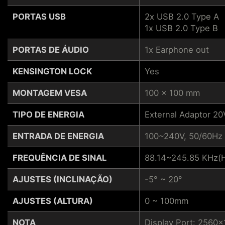
PORTAS USB
2x USB 2.0 Type A
1x USB 2.0 Type B
PORTAS DE ÁUDIO
1x Earphone out
KENSINGTON LOCK
Yes
MONTAGEM VESA
100 x 100 mm
TIPO DE ENERGIA
External Adaptor 20
ENTRADA DE ENERGIA
100~240V, 50/60Hz
FREQUÊNCIA DE SINAL
88.14~245.85 KHz(H
AJUSTES (INCLINAÇÃO)
-5° ~ 20°
AJUSTES (ALTURA)
0 ~ 100mm
NOTA
Display Port: 2560x