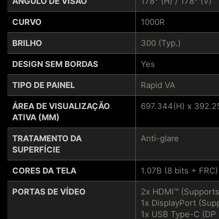
ÂNGULO DE VISÃO
178° (H) / 178° (V)
CURVO
1000R
BRILHO
300 (Typ.)
DESIGN SEM BORDAS
Yes
TIPO DE PAINEL
Rapid VA
ÁREA DE VISUALIZAÇÃO
697.344(H) x 392.2
ATIVA (MM)
TRATAMENTO DA
Anti-glare
SUPERFÍCIE
CORES DA TELA
1.07B (8 bits + FRC)
PORTAS DE VÍDEO
2x HDMI™ (Support
1x DisplayPort (Sup
1x USB Type-C (DP 