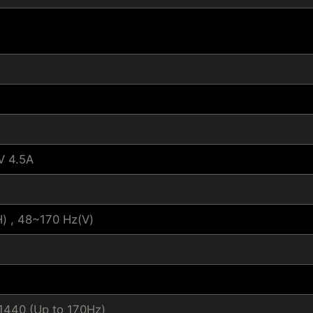
V 4.5A
) , 48~170 Hz(V)
1440 (Up to 170Hz)