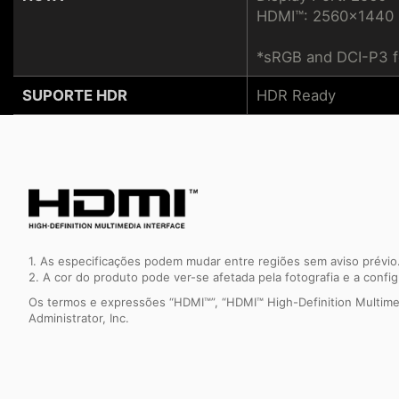
HDMI™: 2560x1440 
*sRGB and DCI-P3 f
SUPORTE HDR
HDR Ready
1. As especificações podem mudar entre regiões sem aviso prévio.
2. A cor do produto pode ver-se afetada pela fotografia e a confi
Os termos e expressões “HDMI™”, “HDMI™ High-Definition Multimed
Administrator, Inc.