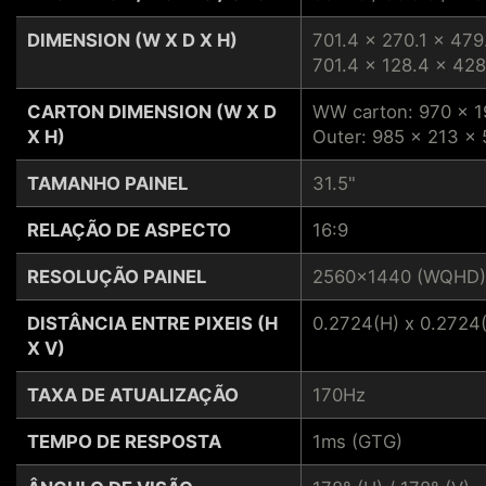
DIMENSION (W X D X H)
701.4 x 270.1 x 47
701.4 x 128.4 x 428
CARTON DIMENSION (W X D
WW carton: 970 x 
X H)
Outer: 985 x 213 x
TAMANHO PAINEL
31.5"
RELAÇÃO DE ASPECTO
16:9
RESOLUÇÃO PAINEL
2560x1440 (WQHD)
DISTÂNCIA ENTRE PIXEIS (H
0.2724(H) x 0.2724
X V)
TAXA DE ATUALIZAÇÃO
170Hz
TEMPO DE RESPOSTA
1ms (GTG)