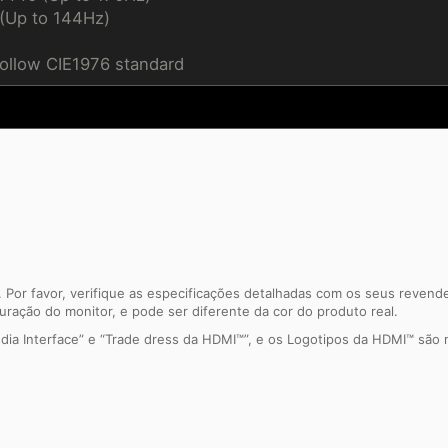
(Up to 144Hz)
ollow CIE1976 standard
 Por favor, verifique as especificações detalhadas com os seus revend
guração do monitor, e pode ser diferente da cor do produto real.
ia Interface” e “Trade dress da HDMI™”, e os Logotipos da HDMI™ são 