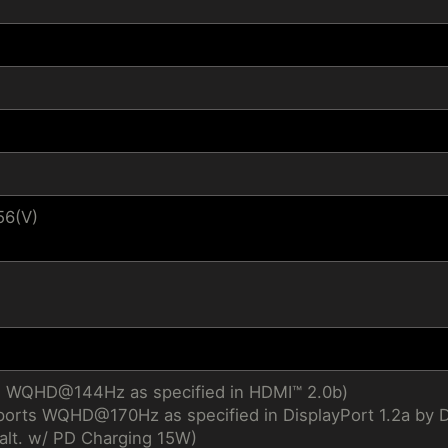
56(V)
s WQHD@144Hz as specified in HDMI™ 2.0b)
ports WQHD@170Hz as specified in DisplayPort 1.2a by 
alt. w/ PD Charging 15W)