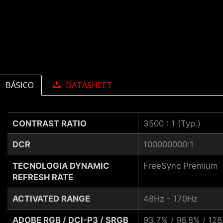
BÁSICO
DATASHEET
CONTRAST RATIO
3500 : 1 (Typ.)
DCR
100000000:1
TECNOLOGIA DYNAMIC
FreeSync Premium
REFRESH RATE
ACTIVATED RANGE
48Hz - 170Hz
ADOBE RGB / DCI-P3 / SRGB
93.7% / 96.8% / 12