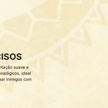
ISOS
ntação suave e
alógicos, ideal
ear inimigos com