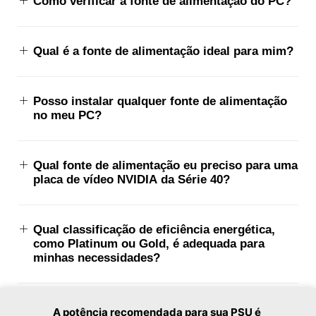
Como verificar a fonte de alimentação do PC?
Qual é a fonte de alimentação ideal para mim?
Posso instalar qualquer fonte de alimentação
no meu PC?
Qual fonte de alimentação eu preciso para uma
placa de vídeo NVIDIA da Série 40?
Qual classificação de eficiência energética,
como Platinum ou Gold, é adequada para
minhas necessidades?
Quais são as dimensões da fonte de
A potência recomendada para sua PSU é