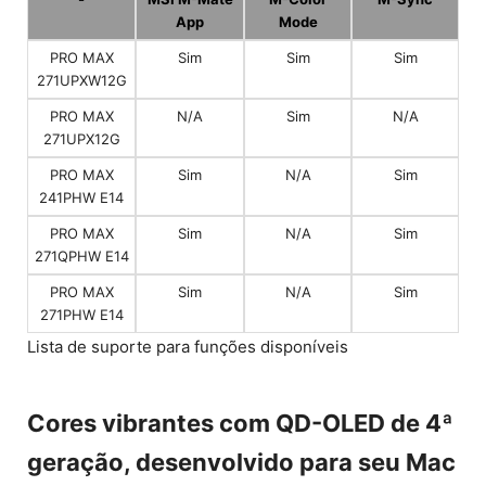
App
Mode
PRO MAX
Sim
Sim
Sim
271UPXW12G
PRO MAX
N/A
Sim
N/A
271UPX12G
PRO MAX
Sim
N/A
Sim
241PHW E14
PRO MAX
Sim
N/A
Sim
271QPHW E14
PRO MAX
Sim
N/A
Sim
271PHW E14
Lista de suporte para funções disponíveis
Cores vibrantes com QD-OLED de 4ª
geração, desenvolvido para seu Mac