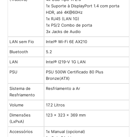
1x Suporte à DisplayPort 1.4 com porta
HDR, até 4K@60Hz
1x RJ45 (LAN 1G)
1x PS/2 Combo de porta
3x Jacks de Audio
LAN sem Fio
Intel® Wi-Fi 6E AX210
Bluetooth
5.2
LAN
Intel® I219-V 1G LAN
PSU
PSU 500W Certificado 80 Plus
Bronze(ATX)
Sistema de
Resfriamento a Ar
Resfriamento
Volume
17.2 Litros
Dimensões
123 x 323 x 369 mm
(LxPxA)
Accessórios
1x Manual (opcional)