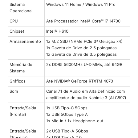
Sistema
Windows 11 Home / Windows 11 Pro
Operacional
CPU
Até Processador Intel® Core™ i7 14700
Chipset
Intel® H610
Armazenamento
1x M.2 SSD (NVMe PCIe 3ª Geração x4)
1x Gaveta de Drive de 2.5 polegadas
1x Gaveta de Drive de 3.5 polegadas
Memória de
2x DDR5 5600MHz U-DIMMs, até 64GB
Sistema
Gráficos
Até NVIDIA® GeForce RTXTM 4070
Som
Canal 7.1 de Audio em Alta Definição com
amplificador de audio Nahimic 3 (ALC897)
Entrada/Saída
1x USB Tipo-C 5Gbps
(Frontal)
1x USB 5Gbps Type A
1x Mic-in / 1x Headphone-out
Entrada/Saída
2x USB Tipo-A 5Gbps
(Traseira)
4x USB Tipo-A 2.0