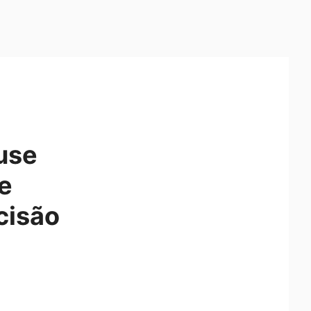
use
e
cisão