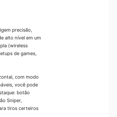
xigem precisão,
e alto nível em um
pla (wireless
setups de games,
izontal, com modo
máveis, você pode
staque: botão
ão Sniper,
ra tiros certeiros