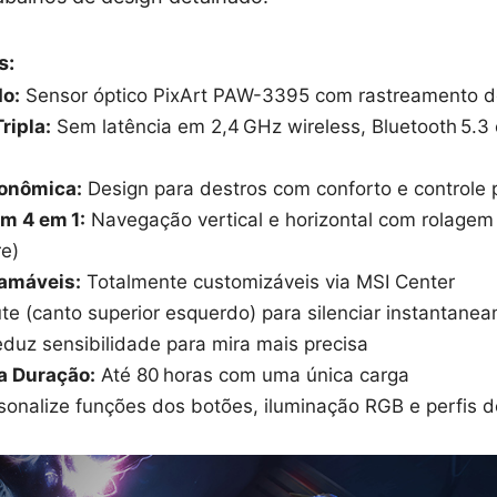
s:
o:
Sensor óptico PixArt PAW-3395 com rastreamento d
ripla:
Sem latência em 2,4 GHz wireless, Bluetooth 5.
onômica:
Design para destros com conforto e controle 
m 4 em 1:
Navegação vertical e horizontal com rolagem 
re)
ramáveis:
Totalmente customizáveis via MSI Center
ute (canto superior esquerdo) para silenciar instantane
eduz sensibilidade para mira mais precisa
a Duração:
Até 80 horas com uma única carga
sonalize funções dos botões, iluminação RGB e perfis