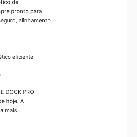
tico de
pre pronto para
 seguro, alinhamento
tico eficiente
a
SE DOCK PRO
de hoje. A
ra mais