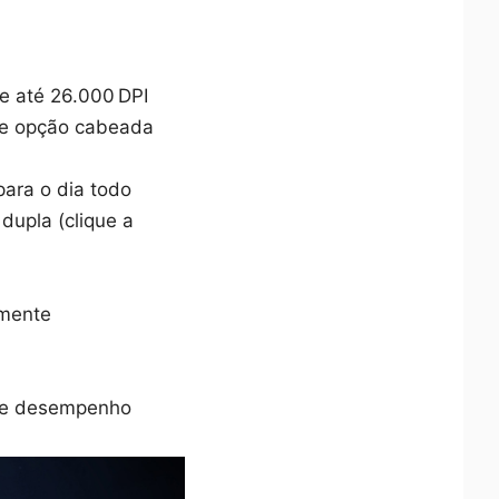
e até 26.000 DPI
3 e opção cabeada
para o dia todo
dupla (clique a
amente
 de desempenho