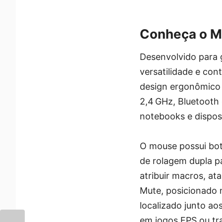
Conheça o M
Desenvolvido para 
versatilidade e co
design ergonômico 
2,4 GHz, Bluetooth
notebooks e dispos
O mouse possui bot
de rolagem dupla pa
atribuir macros, a
Mute, posicionado n
localizado junto ao
em jogos FPS ou tr