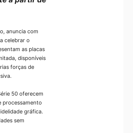
ho, anuncia com
a celebrar o
resentam as placas
itada, disponíveis
rias forças de
siva.
Série 50 oferecem
de processamento
idelidade gráfica.
dades sem