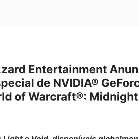
izzard Entertainment Anu
special de NVIDIA® GeFor
ld of Warcraft®: Midnight
Light e Void, disponíveis globalment