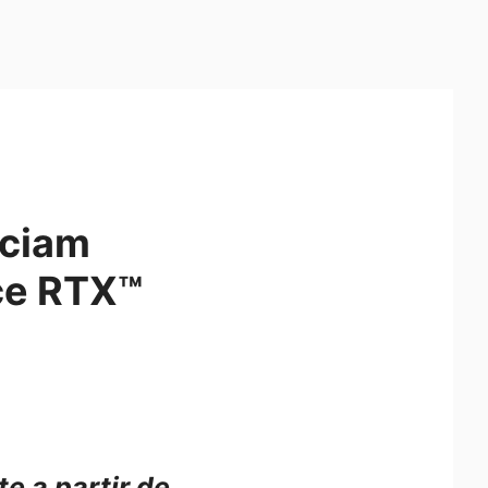
nciam
ce RTX™
e a partir de