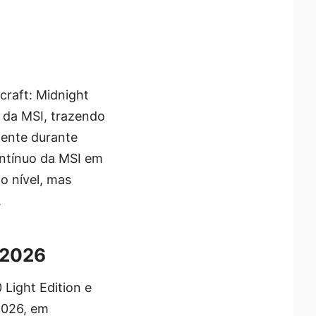
craft: Midnight
 da MSI, trazendo
tente durante
ontínuo da MSI em
o nível, mas
.
e 2026
Light Edition e
2026, em