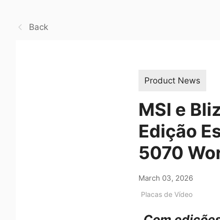
Back
Product News
MSI e Bl
Edição E
5070 Wor
March 03, 2026
Placas de Vídeo
Com edições 