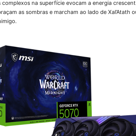
 complexos na superfície evocam a energia crescente
braçam as sombras e marcham ao lado de Xal’Atath ou
nimigo.