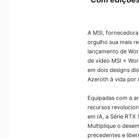
A MSI, fornecedora
orgulho sua mais r
lançamento de Worl
de vídeo MSI × Worl
em dois designs dist
Azeroth à vida por 
Equipadas com a ar
recursos revolucio
em IA, a Série RTX 
Multiplique o des
precedentes e liber