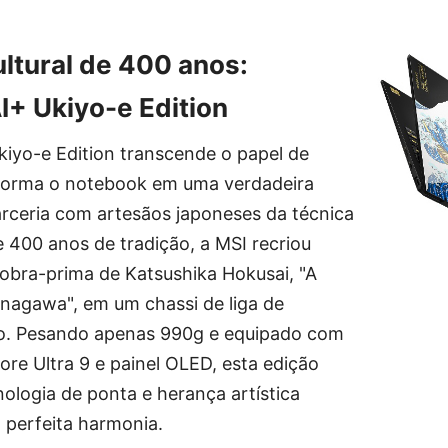
ltural de 400 anos:
I+ Ukiyo-e Edition
kiyo-e Edition transcende o papel de
sforma o notebook em uma verdadeira
arceria com artesãos japoneses da técnica
 400 anos de tradição, a MSI recriou
obra-prima de Katsushika Hokusai, "A
agawa", em um chassi de liga de
io. Pesando apenas 990g e equipado com
ore Ultra 9 e painel OLED, esta edição
ologia de ponta e herança artística
 perfeita harmonia.