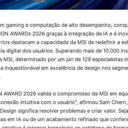
l em gaming e computação de alto desempenho, conqu
SIGN AWARDs 2026 graças à integração de IA e à inov
tos destacam a capacidade da MSI de redefinir a est
cia digital dos usuários. Superando mais de 10.000 in
a MSI, determinado por um júri de 129 especialistas i
nça inquestionável em excelência de design nos segm
.
GN AWARD 2026 valida o compromisso da MSI em equ
nexão intuitiva com o usuário", afirmou Sam Chern,
Design significa resolver problemas e criar valor. Sej
as em IA ou de um acabamento refinado que confere
objetivo é integrar tecnologia ao cotidiano de forma