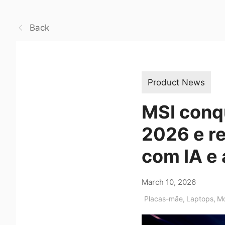
Back
Product News
MSI conq
2026 e re
com IA e
March 10, 2026
Placas-mãe
,
Laptops
,
Mo