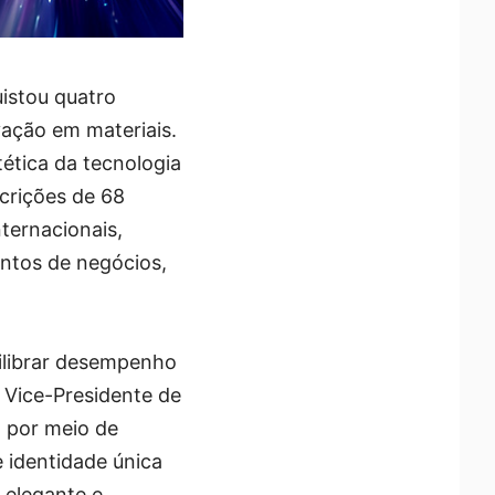
istou quatro
ação em materiais.
ética da tecnologia
scrições de 68
nternacionais,
entos de negócios,
ilibrar desempenho
 Vice-Presidente de
a por meio de
 identidade única
 elegante e