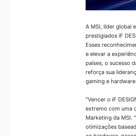
A MSI, líder globa
prestigiados iF DE
Esses reconhecimen
e elevar a experiên
países, o sucesso d
reforça sua lidera
gaming e hardware
"Vencer o iF DESI
extremo com uma co
Marketing da MSI. "
otimizações basead
ao hardware, nosso 