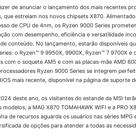
azer de anunciar o lançamento dos mais recentes p
, que estreiam nos novos chipsets X870. Alimentado
esso de CPU de 4nm, os Ryzen 9000 Series prometem
ção com desempenho, eficiência e versatilidade inc
 de conteúdo. No lançamento, estarão disponíveis q
ries: o Ryzen™ 9 9950X, 9900X, Ryzen™ 7 9700X e 
is com o soquete AM5 e com as placas-mãe AMD 600 
processadores Ryzen 9000 Series se integrem perfe
BIOS mais recente, disponível na página de suporte 
24 deste ano, os visitantes do estande da MSI terã
ois modelos, a MAG X870 TOMAHAWK WIFI e a PRO X8
inha de recursos aguarda os usuários nas séries MPG
rsificada de opções para atender a todas as necessi