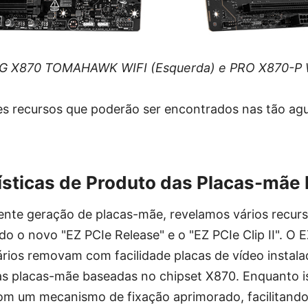
G X870 TOMAHAWK WIFI (Esquerda) e PRO X870-P WI
ses recursos que poderão ser encontrados nas tão ag
ísticas de Produto das Placas-mãe
ente geração de placas-mãe, revelamos vários recur
do o novo "EZ PCIe Release" e o "EZ PCIe Clip II". O 
rios removam com facilidade placas de vídeo instala
das placas-mãe baseadas no chipset X870. Enquanto is
 com um mecanismo de fixação aprimorado, facilitand