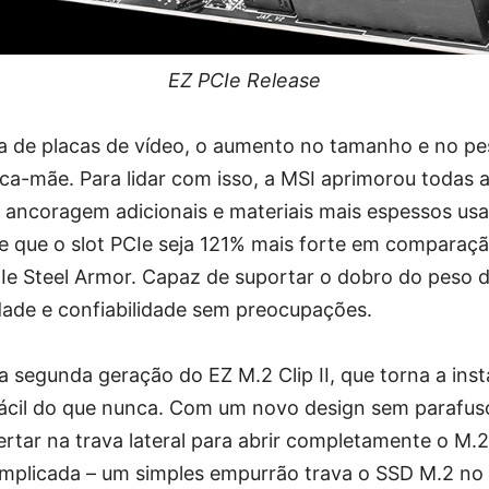
EZ PCIe Release
a de placas de vídeo, o aumento no tamanho e no p
aca-mãe. Para lidar com isso, a MSI aprimorou todas 
 ancoragem adicionais e materiais mais espessos usa
e que o slot PCIe seja 121% mais forte em comparaç
CIe Steel Armor. Capaz de suportar o dobro do peso d
idade e confiabilidade sem preocupações.
 segunda geração do EZ M.2 Clip II, que torna a ins
ácil do que nunca. Com um novo design sem parafus
tar na trava lateral para abrir completamente o M.2 
mplicada – um simples empurrão trava o SSD M.2 no 