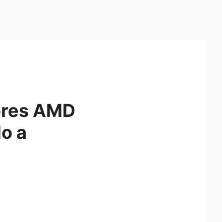
ores AMD
o a