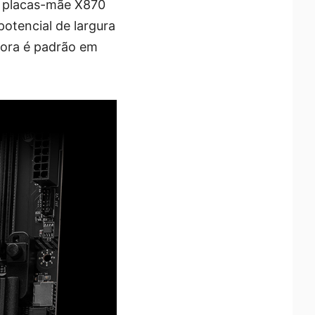
s placas-mãe X870
otencial de largura
gora é padrão em