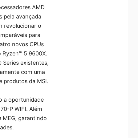
rocessadores AMD
s pela avançada
 revolucionar o
omparáveis para
uatro novos CPUs
o Ryzen™ 5 9600X.
Series existentes,
itamente com uma
de produtos da MSI.
o a oportunidade
70-P WIFI. Além
 e MEG, garantindo
dades.