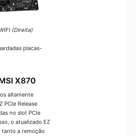
FI (Direita)
uardadas placas-
 MSI X870
sos altamente
EZ PCIe Release
das no slot PCIe
so, o atualizado EZ
o tanto a remoção