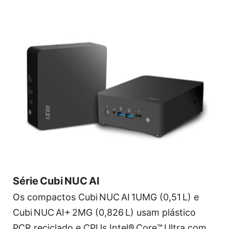
Série Cubi NUC AI
Os compactos Cubi NUC AI 1UMG (0,51 L) e
Cubi NUC AI+ 2MG (0,826 L) usam plástico
PCR reciclado e CPUs Intel® Core™ Ultra com