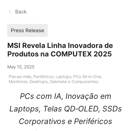
Back
Press Release
MSI Revela Linha Inovadora de
Produtos na COMPUTEX 2025
May 15, 2025
Placas-mãe
,
Periféricos
,
Laptops
,
PCs All-in-One
,
Monitores
,
Desktops
,
Gabinete e Componentes
PCs com IA, Inovação em
Laptops, Telas QD‑OLED, SSDs
Corporativos e Periféricos