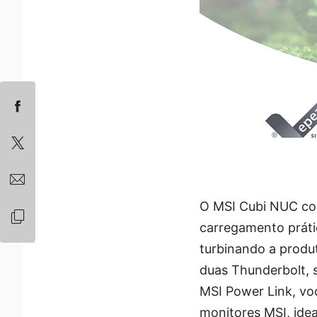
O MSI Cubi NUC com
carregamento prátic
turbinando a produ
duas Thunderbolt, s
MSI Power Link, vo
monitores MSI, idea