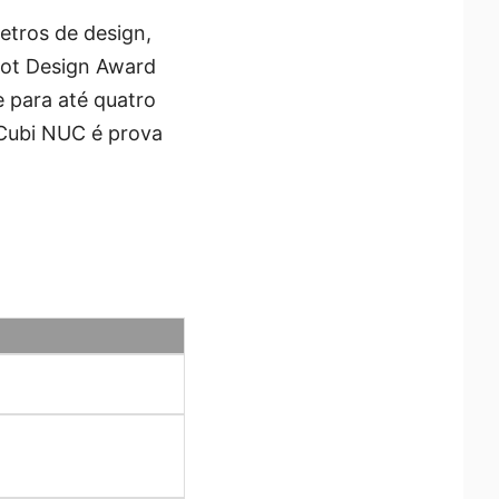
tros de design,
Dot Design Award
 para até quatro
e Cubi NUC é prova