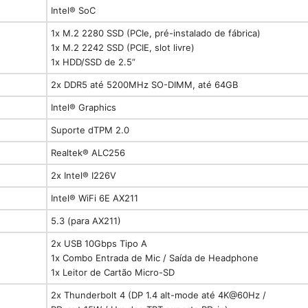
Intel® SoC
1x M.2 2280 SSD (PCIe, pré-instalado de fábrica)
1x M.2 2242 SSD (PCIE, slot livre)
1x HDD/SSD de 2.5”
2x DDR5 até 5200MHz SO-DIMM, até 64GB
Intel® Graphics
Suporte dTPM 2.0
Realtek® ALC256
2x Intel® I226V
Intel® WiFi 6E AX211
5.3 (para AX211)
2x USB 10Gbps Tipo A
1x Combo Entrada de Mic / Saída de Headphone
1x Leitor de Cartão Micro-SD
2x Thunderbolt 4 (DP 1.4 alt-mode até 4K@60Hz /