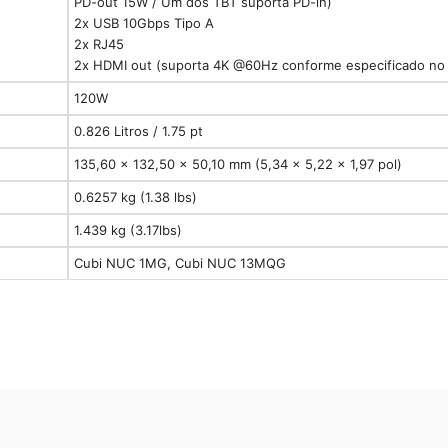
PD-out 15W / Um dos TBT suporta PD-in)
2x USB 10Gbps Tipo A
2x RJ45
2x HDMI out (suporta 4K @60Hz conforme especificado no 
120W
0.826 Litros / 1.75 pt
135,60 x 132,50 x 50,10 mm (5,34 x 5,22 x 1,97 pol)
0.6257 kg (1.38 lbs)
1.439 kg (3.17lbs)
Cubi NUC 1MG, Cubi NUC 13MQG