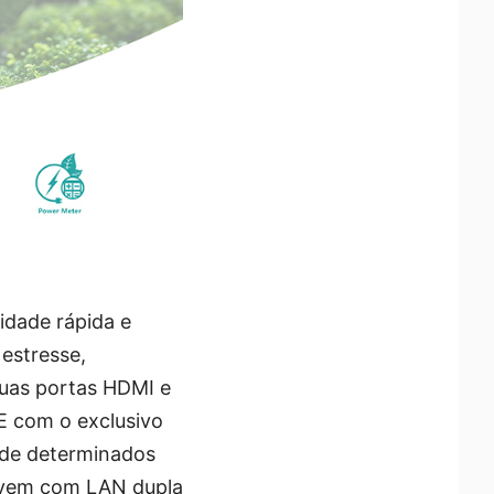
idade rápida e
 estresse,
duas portas HDMI e
 E com o exclusivo
 de determinados
ie vem com LAN dupla