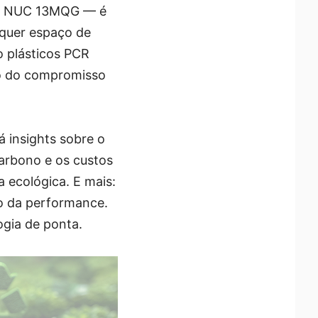
bi NUC 13MQG — é
lquer espaço de
o plásticos PCR
xo do compromisso
 insights sobre o
carbono e os custos
a ecológica. E mais:
o da performance.
ogia de ponta.