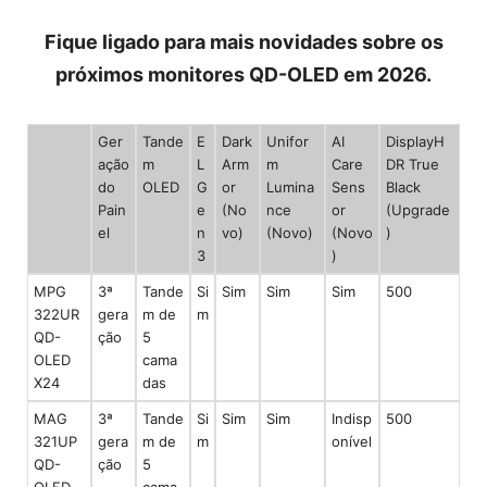
Fique ligado para mais novidades sobre os
próximos monitores QD-OLED em 2026.
Ger
Tande
E
Dark
Unifor
AI
DisplayH
ação
m
L
Arm
m
Care
DR True
do
OLED
G
or
Lumina
Sens
Black
Pain
e
(No
nce
or
(Upgrade
el
n
vo)
(Novo)
(Novo
)
3
)
MPG
3ª
Tande
Si
Sim
Sim
Sim
500
322UR
gera
m de
m
QD-
ção
5
OLED
cama
X24
das
MAG
3ª
Tande
Si
Sim
Sim
Indisp
500
321UP
gera
m de
m
onível
QD-
ção
5