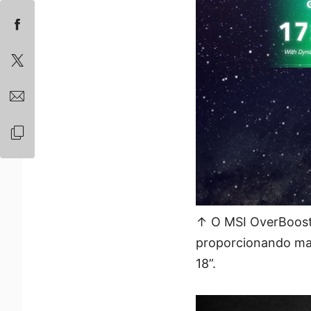
↑ O MSI OverBoost 
proporcionando ma
18”.