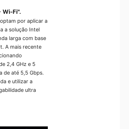
 Wi-Fi".
 optam por aplicar a
a a solução Intel
anda larga com base
t. A mais recente
rcionando
 de 2,4 GHz e 5
a de até 5,5 Gbps.
a e utilizar a
abilidade ultra