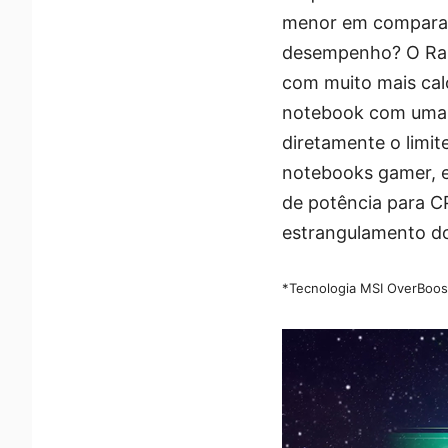
menor em comparaç
desempenho? O Raid
com muito mais cal
notebook com uma p
diretamente o limi
notebooks gamer, e
de potência para C
estrangulamento do
*Tecnologia MSI OverBoost