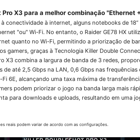
t Pro X3 para a melhor combinação "Ethernet +
 à conectividade à internet, alguns notebooks de 18”
hernet "ou" Wi-Fi. No entanto, o Raider GE78 HX utiliz
ernet quanto no Wi-Fi, permitindo a priorização de b
os gamers, graças à Tecnologia Killer Double Connec
Pro X3 combina a largura de banda de 3 redes, propo
is de até 2,5 Gbps na LAN, 0,6 Gbps nas frequências
-Fi 6E, alcançando uma taxa máxima de transferênci
ers podem priorizar o jogo na banda larga mais rápid
nta para downloads e uploads, resultando em uma jog
ões reais podem variar de acordo com as configurações.