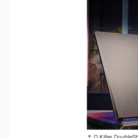
↑ O Killer DoubleS