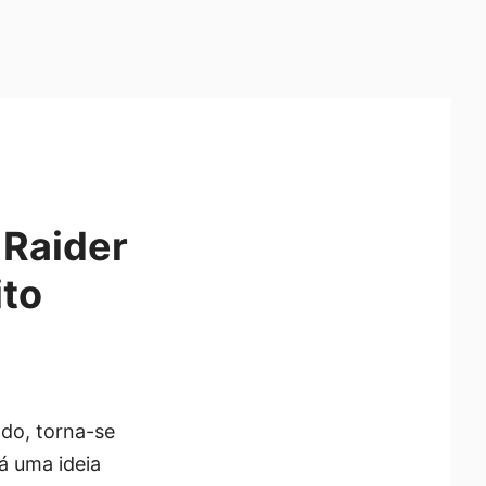
 Raider
ito
do, torna-se
á uma ideia