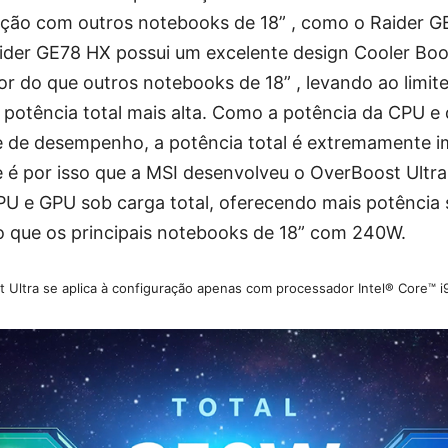
ão com outros notebooks de 18” , como o Raider G
er GE78 HX possui um excelente design Cooler Boos
or do que outros notebooks de 18” , levando ao limi
otência total mais alta. Como a potência da CPU e
te de desempenho, a potência total é extremamente 
 é por isso que a MSI desenvolveu o OverBoost Ult
PU e GPU sob carga total, oferecendo mais potência
 que os principais notebooks de 18” com 240W.
 Ultra se aplica à configuração apenas com processador Intel® Core™ 