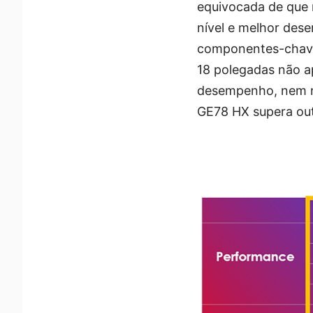
equivocada de que 
nível e melhor des
componentes-chave 
18 polegadas não a
desempenho, nem no
GE78 HX supera out