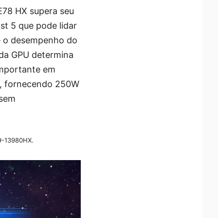
E78 HX supera seu
t 5 que pode lidar
te o desempenho do
 da GPU determina
importante em
ra, fornecendo 250W
 sem
i9-13980HX.