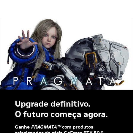
Upgrade definitivo.
O futuro começa agora.
Ganhe
PRAGMATA™
com produtos
selecionados da série GeForce RTX 50.*