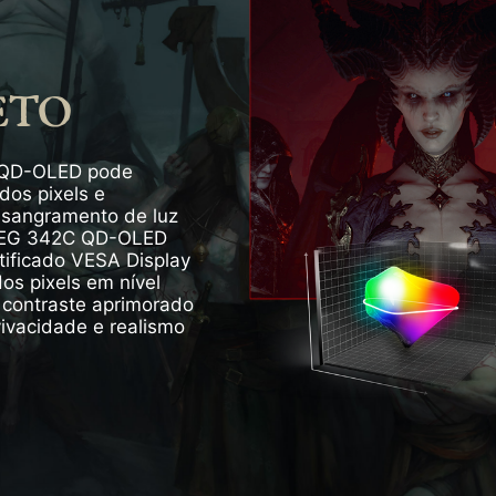
ETO
o QD-OLED pode
dos pixels e
 sangramento de luz
 MEG 342C QD-OLED
tificado VESA Display
os pixels em nível
contraste aprimorado
ivacidade e realismo