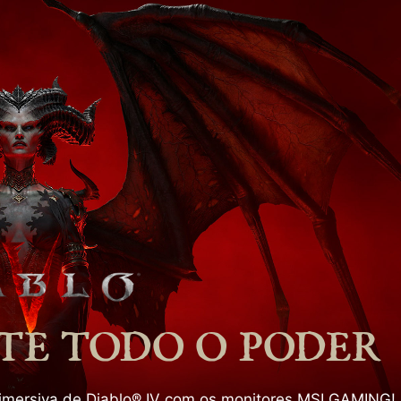
TE TODO O PODER
 imersiva de Diablo® IV com os monitores MSI GAMING!