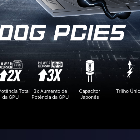
Potência Total
3x Aumento de
Capacitor
Trilho Úni
da GPU
Potência da GPU
Japonês