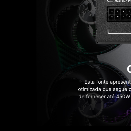
arquitetura permite gerenciar ajustes dinâmicos,
de energia mais estável e efic
Esta fonte apresen
otimizada que segue o
de fornecer até 450W