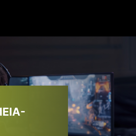
PSU À PROVA DE TUDO
aída compatível com Intel PSDG (Power Supply Design Guid
r picos de energia totais de até 220% e picos de energia 
EIA-