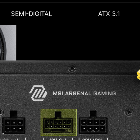
SEMI-DIGITAL
ATX 3.1
FICIÊNCIA
te no desempenho do seu
ação Gold se destaca como
antindo que sua fonte de
AL
em frequências elevadas.
rcuito integrado (IC) para
vamente a precisão. Essa