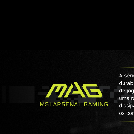
A sér
durabi
de jog
uma r
dissip
os co