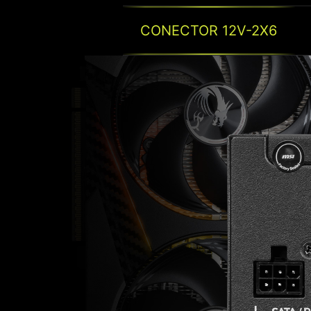
CONECTOR 12V-2X6
CERTIFICAÇÃO DE E
GOLD
A eficácia da sua PSU influencia diretamen
sistema e no consumo de energia. A certific
um benchmark de eficiência energética, gar
SEMI DIGIT
alimentação consuma pouca energia e opere 
Esta fonte de alimentação vem equipada com um ci
controlar o PFC e o LLC, aumentando significati