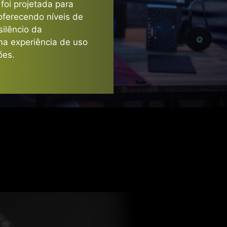
3X
foi projetada para
oferecendo níveis de
silêncio da
 Potência da GPU
a experiência de uso
ões.