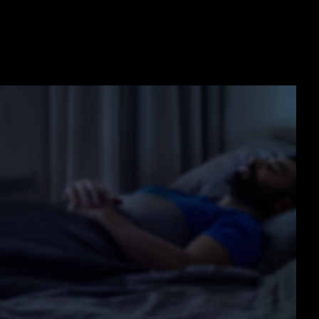
e) ATX 3.1, esta fonte é
da GPU de até 3x.