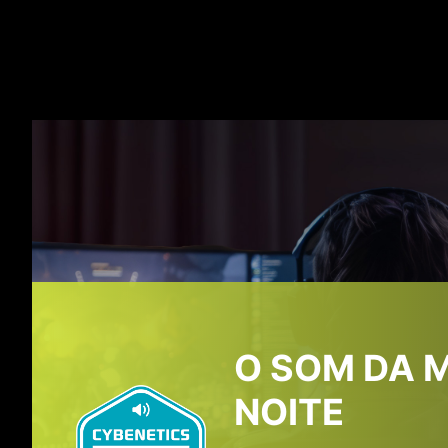
Graças à sua porta de s
capaz de suporta
O SOM DA M
NOITE