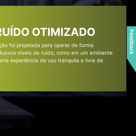
UTURO
 RUÍDO OTIMIZADO
e) ATX 3.1, a fonte de
Feedback
x a picos de energia da
ção foi projetada para operar de forma
o baixos níveis de ruído, como em um ambiente
uma experiência de uso tranquila e livre de