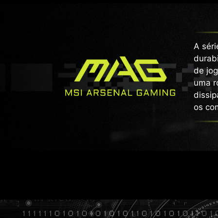
A sér
durabi
de jog
uma r
dissip
os co