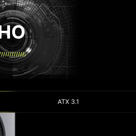
HO
ATX 3.1