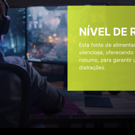
E PREPARADA PARA O F
NÍVEL DE
a compatível com o Intel PSDG (Power Supply Design Guid
lerância a picos de energia de 235% e tolerância de até 3
Esta fonte de alimenta
GPU.
silenciosa, oferecend
noturno, para garantir 
distrações.
3X
e energia da GPU