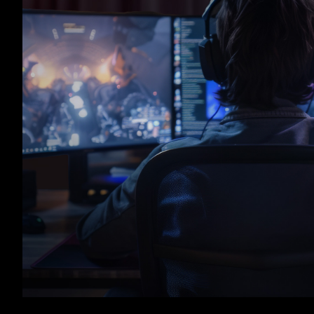
FONT
Com uma porta de saíd
alimentação oferece to
Picos d