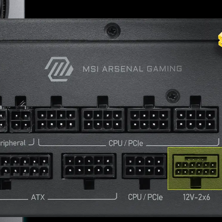
FICIÊNCIA
M
m impacto significativo no
tinum se destaca como uma
, garantindo que sua fonte
om níveis mais altos de