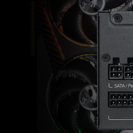
CERTIFICAÇÃO DE E
PLATINU
A eficiência da sua fonte de alimentação tem u
consumo geral de energia. A certificação Pla
referência confiável em eficiência energética
ofereça menor consumo de energia e opere c
eficiência.