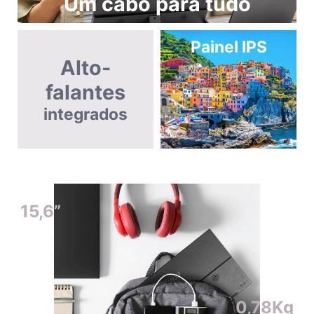
Um cabo para tudo
Painel IPS
Alto-
falantes
integrados
15,6”
0,78Kg