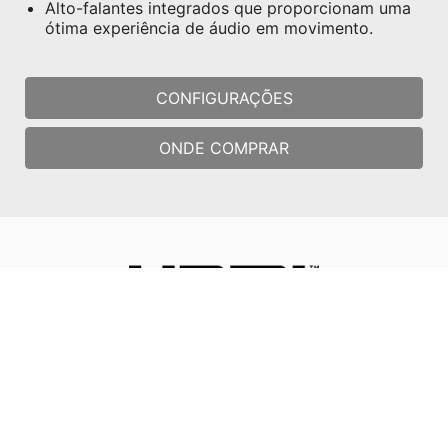
Alto-falantes integrados que proporcionam uma
ótima experiência de áudio em movimento.
CONFIGURAÇÕES
ONDE COMPRAR
1. As especificações podem mudar entre regiões sem aviso
prévio. Por favor, verifique as especificações detalhadas com
os seus revendedores.
2. A cor do produto pode ver-se afetada pela fotografia e a
configuração do monitor, e pode ser diferente da cor do
produto real.
Os termos e expressões “HDMI™”, “HDMI™ High-Definition