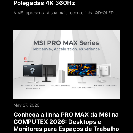
Polegadas 4K 360Hz
A MSI apresentará sua mais recente linha QD-OLED na COMPUTEX 2026. O MPG OLED 322URDX36 é o grande destaque desta exibição, com um design externo totalmente novo. Ele conta com um painel QD-OLED 4K 360Hz líder de mercado e estreia o Triple Mode, estabelecendo um novo marco para monitores gamer OLED. O MPG OLED 322URDX36 é o primeiro monitor gamer 4K 360Hz de 31,5 polegadas do mundo disponível no mercado a contar com a inovadora configuração
May 27, 2026
Conheça a linha PRO MAX da MSI na
COMPUTEX 2026: Desktops e
Monitores para Espaços de Trabalho