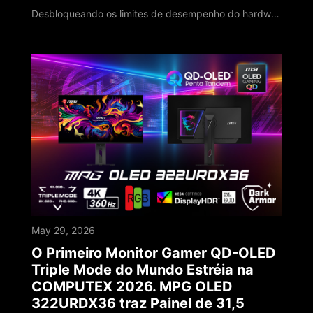
Desbloqueando os limites de desempenho do hardware enquanto lidera implantações localizadas de IA no dispositivo A MSI, líder global em computação de alto desempenho e AI PCs, revelou seu roadmap tecnológico de próxima geração na COMPUTEX 2026. Marcando o importante marco de seu 40º aniversário, a MSI aprofundou a integração entre software e hardware, aproveitando quatro décadas de experiência em engenharia para atualizar todo o seu portfól
May 29, 2026
O Primeiro Monitor Gamer QD-OLED
Triple Mode do Mundo Estréia na
COMPUTEX 2026. MPG OLED
322URDX36 traz Painel de 31,5