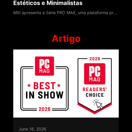
Estéticos e Minimalistas
MSI apresenta a Série PRO MAX, uma plataforma profissional construída em torno de Modernidade, Aceleração e eXperiência. Projetada com uma hierarquia visual unificada, mantém o foco inteiramente no conteúdo enquanto otimiza multitarefa, tarefas centradas em dados e colaboração híbrida. À medida que os fluxos de trabalho transcendem os escritórios tradicionais, o PRO MAX garante continuidade entre ambientes domésticos e colaborativos. Lançad
Artigo
June 18, 2026