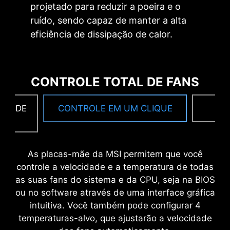
projetado para reduzir a poeira e o
ruído, sendo capaz de manter a alta
eficiência de dissipação de calor.
CONTROLE TOTAL DE FANS
CA DE
CONTROLE EM UM CLIQUE
F
As placas-mãe da MSI permitem que você
controle a velocidade e a temperatura de todas
8 PCB layers
as suas fans do sistema e da CPU, seja na BIOS
IT-170 Server-grade PCB material
ou no software através de uma interface gráfica
2oz Thickened Copper
intuitiva. Você também pode configurar 4
temperaturas-alvo, que ajustarão a velocidade