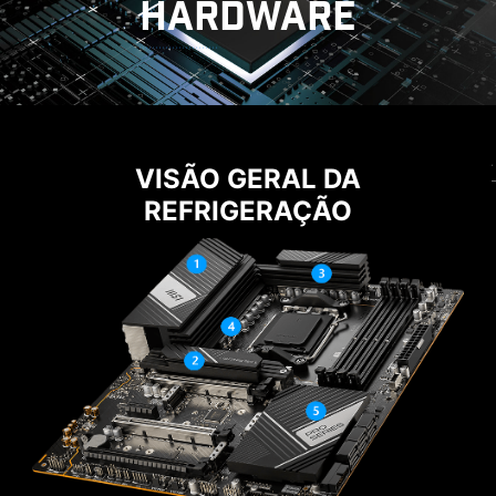
HARDWARE
ARREFECIMENTO
SOLUÇÃO ENERGÉTICA
14+2+1 POWER DESIGN
VISÃO GERAL DA
EZ M.2 CLIP
REFRIGERAÇÃO
Desbloqueie e mantenha o desempenho
RECURSOS EZ DIY
Tendo dificuldades com os parafusos? O
máximo com um design de VRM de ponta,
inovador EZ M.2 Clip da MSI te ajuda a instalar
equipado com um total de 14+2+1 fases de
seu SSD M.2 de maneira rápida e sem esforço.
potência digital. Com conectores de energia
duplos e estágios de energia inteligentes de
80A, o PRO X670-P WIFI está preparado para
enfrentar os desafios dos processadores de
alta performance.
VCORE
SPS /
SOC
MISC
14
PHASE
2
PHASE
1
PHASE
80A
POWER
POWER