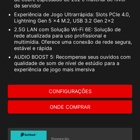
PC SafeCam
de servidor
Experiência de Jogo Ultrarrápida: Slots PCIe 4.0,
Lightning Gen 5 x4 M.2, USB 3.2 Gen 2x2
2.5G LAN com Solução Wi-Fi 6E: Solução de
rede atualizada para uso profissional e
multimídia. Oferece uma conexão de rede segura,
estável e rápida
AUDIO BOOST 5: Recompense seus ouvidos com
qualidade de som de nível de estúdio para a
experiência de jogo mais imersiva
CONFIGURAÇÕES
ONDE COMPRAR
A oferta de avaliação da MSI não é válida para clientes
da Norton que já possuem assinatura ativa. Caso
possua uma assinatura ativa da Norton, é necessário
cancelá-la para se tornar elegível a essa oferta.
Consulte o Contrato de Licença e Serviços da
Promoção