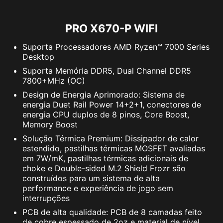
PRO X670-P WIFI
DIGA SIM À CYBER SEGURANÇA
Suporta Processadores AMD Ryzen™ 7000 Series
COM NORTON 360 DELUXE
Desktop
Várias camadas de proteção para seus
Suporta Memória DDR5, Dual Channel DDR5
7800+MHz (OC)
dispositivos, recursos de privacidade on-line,
Design de Energia Aprimorado: Sistema de
incluindo nossa Secure VPN, além de
energia Duet Rail Power 14+2+1, conectores de
monitoramento da Dark Web - tudo em uma
energia CPU duplos de 8 pinos, Core Boost,
única solução. Com as placas-mãe da MSI,
Memory Boost
você pode desfrutar de uma avaliação gratuita
Solução Térmica Premium: Dissipador de calor
de 60 dias do Norton 360 Deluxe.
estendido, pastilhas térmicas MOSFET avaliadas
em 7W/mK, pastilhas térmicas adicionais de
Até 50 GB de backup na nuvem para
choke e Double-sided M.2 Shield Frozr são
construídos para um sistema de alta
PC
performance e experiência de jogo sem
Proteção em tempo real contra
interrupções
ameaças e firewall inteligente
Gerenciador de senhas
PCB de alta qualidade: PCB de 8 camadas feito
de cobre espessado de 2oz e material de nível