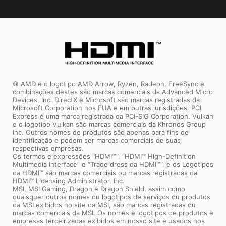
verifica a assinatura de cada
software de atualização
detalhadamente, incluindo os
drivers UEFI firmware, aplicativos
EFI e o sistema operacional. O PC
inicializa contanto que as
RESIZABLE BAR
assinaturas sejam válidas.
© AMD e o logotipo AMD Arrow, Ryzen, Radeon, FreeSync e
combinações destes são marcas comerciais da Advanced Micro
O Resizable BAR (Re-Size BAR) é um recurso
Devices, Inc. DirectX e Microsoft são marcas registradas da
PCI Express avançado que permite que a CPU
Microsoft Corporation nos EUA e em outras jurisdições. PCI
Express é uma marca registrada da PCI-SIG Corporation. Vulkan
acesse o frame buffer da GPU inteiro de uma
e o logotipo Vulkan são marcas comerciais da Khronos Group
Inc. Outros nomes de produtos são apenas para fins de
só vez, aumentando o desempenho.
identificação e podem ser marcas comerciais de suas
respectivas empresas.
Os termos e expressões “HDMI™”, “HDMI™ High-Definition
Multimedia Interface” e “Trade dress da HDMI™”, e os Logotipos
da HDMI™ são marcas comerciais ou marcas registradas da
HDMI™ Licensing Administrator, Inc.
MSI, MSI Gaming, Dragon e Dragon Shield, assim como
quaisquer outros nomes ou logotipos de serviços ou produtos
da MSI exibidos no site da MSI, são marcas registradas ou
marcas comerciais da MSI. Os nomes e logotipos de produtos e
empresas terceirizadas exibidos em nosso site e usados ​​nos