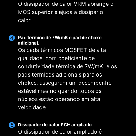
O dissipador de calor VRM abrange o
MOS superior e ajuda a dissipar o
calor.
Pad térmico de 7W/mK e pad de choke
DOUBLE POWER CONNECTORS
DIGITALL POWER DESIGN
CORE BOOST
adicional.
MSI DRIVER UTILITY INSTALLER
Os pads térmicos MOSFET de alta
Um layout premium não apenas suporta CPUs
Dois conectores de 8 pinos fornecem energia
Um design de alimentação totalmente digital
qualidade, com coeficiente de
permite uma entrega de corrente mais rápida e
de vários núcleos, mas também cria condições
adequada mesmo para uma CPU multi-core
Uma vez conectado à internet, o MSI Driver
sem distorção à CPU com precisão pontual.
ideais para o overclocking da CPU.
com overclocking.
condutividade térmica de 7W/mK, e os
Utility Installer detectará e listará drivers e
pads térmicos adicionais para os
utilitários compatíveis automaticamente, basta
chokes, asseguram um desempenho
alguns cliques para baixar e instalar.
Saiba mais
estável mesmo quando todos os
SOLUÇÃO OTIMIZADA PCB
núcleos estão operando em alta
*Certifique-se de estar devidamente conectado à
O projeto do PCB foi otimizado para uma maior
internet, ou o Driver Utility Installer não será iniciado
velocidade.
largura de banda e uma velocidades de
automaticamente.
transferência mais rápidas, o que também é
Dissipador de calor PCH ampliado
benéfico para a transmissão confiável do
O dissipador de calor ampliado é
circuito.