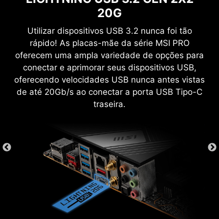
possibilidades.
SMT dedicado e a tecnologia MSI Memory
20G
Boost, o PRO X670-P WIFI está pronto para
oferecer um desempenho de memória de nível
Utilizar dispositivos USB 3.2 nunca foi tão
tema
Mystic Light
mundial.
rápido! As placas-mãe da série MSI PRO
MAIOR AFINIDADE DIY
oferecem uma ampla variedade de opções para
O avançado processo de soldagem SMT
conectar e aprimorar seus dispositivos USB,
(Surface Mount Technology) reduz a taxa
oferecendo velocidades USB nunca antes vistas
de danos nos pontos de solda, o
ESD
CERTIFICADO WINDOWS 11
de até 20Gb/s ao conectar a porta USB Tipo-C
eletromagnetismo e a interferência. A
traseira.
combinação com a exclusiva tecnologia
Memory Boost permite que as placas-mãe
MSI forneça um sinal DDR5 mais limpo e
puro de alta freqüência.
Crie sua própria obra de arte colorida com
facilidade. Derrame qualquer cor que desejar
com apenas alguns cliques!