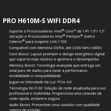
PRO H610M-S WIFI DDR4
®
Suporte a Processadores Intel
Core™ de 14ª/ 13ª/ 12ª
®
®
Geração e Processadores Intel
Pentium
Gold e
®
Celeron
para soquete LGA 1700
Compatível com Memória DDR4, até 3200 MHz (MÁX)
Core Boost: Layout premium e design energético digital
que suporta mais núcleos e aprimora o desempenho
Memory Boost: Tecnologia avançada que entrega um
sinal puro de dados para tunar a performance,
estabilidade e compatibilidade
Jogue na Velocidade da Luz: PCIe 4.0
Tecnologia Wi-Fi 6E: Solução de rede atualizada para uso
profissional e multimídia. Proporciona uma conexão de
rede rápida, estável e segura
Audio Boost: Presenteie seus ouvidos com qualidade
sonora de estúdio