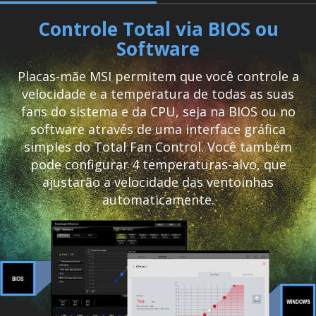
Controle Total via BIOS ou
Software
Placas-mãe MSI permitem que você controle a
velocidade e a temperatura de todas as suas
fans do sistema e da CPU, seja na BIOS ou no
software através de uma interface gráfica
simples do Total Fan Control. Você também
pode configurar 4 temperaturas-alvo, que
ajustarão a velocidade das ventoinhas
automaticamente.