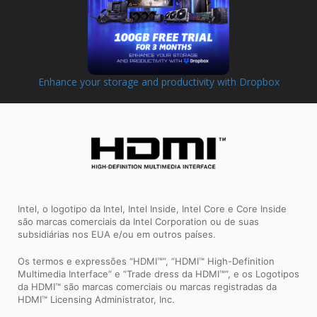
Enhance your storage and productivity with Dropbox
Intel, o logotipo da Intel, Intel Inside, Intel Core e Core Inside
são marcas comerciais da Intel Corporation ou de suas
subsidiárias nos EUA e/ou em outros países.
Os termos e expressões “HDMI™”, “HDMI™ High-Definition
Multimedia Interface” e “Trade dress da HDMI™”, e os Logotipos
da HDMI™ são marcas comerciais ou marcas registradas da
HDMI™ Licensing Administrator, Inc.