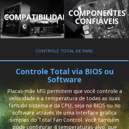
COMPONENTES
COMPATIBILIDADE
CONFIÁVEIS
CONTROLE TOTAL DE FANS
Controle Total via BIOS ou
Software
Placas-mãe MSI permitem que você controle a
velocidade e a temperatura de todas as suas
fans do sistema e da CPU, seja na BIOS ou no
software através de uma interface gráfica
simples do Total Fan Control. Você também
pode configurar 4 temperaturas-alvo, que