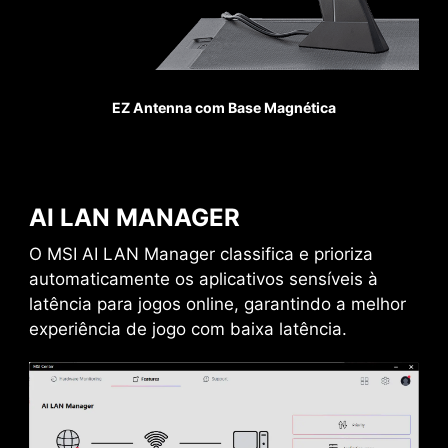
Pump Fan
USB FRONTAL TIPO-C
As placas-mãe MSI da série PRO oferecem
suporte a USB Frontal Tipo-C que permite que
EZ Antenna com Base Magnética
gamers se conectem com os mais novos
dispositivos USB. Monte um setup com um dos
gabinetes gamers MSI e tenha uma experiência
ainda mais conveniente.
AI LAN MANAGER
O MSI AI LAN Manager classifica e prioriza
automaticamente os aplicativos sensíveis à
latência para jogos online, garantindo a melhor
experiência de jogo com baixa latência.