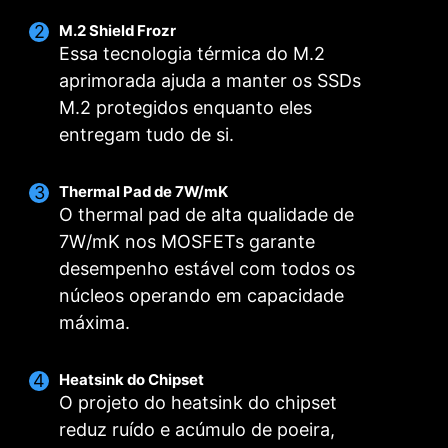
M.2 Shield Frozr
Essa tecnologia térmica do M.2
aprimorada ajuda a manter os SSDs
M.2 protegidos enquanto eles
entregam tudo de si.
Smart Fan e Fan Manual
Cenários de Uso
Múltiplos Perfis
Thermal Pad de 7W/mK
O thermal pad de alta qualidade de
Seguir o modo do MSI Center
Smart Fan
Salve até 5 perfis para diferentes cenários de
Ajusta as configurações dos fans de acordo
Permite ajustar a curva de temperatura
7W/mK nos MOSFETs garante
uso
com o modo selecionado nos Cenários de Uso
utilizando os 4 pontos disponíveis
desempenho estável com todos os
núcleos operando em capacidade
Fan Manual
Modo BIOS
PARA COOLER DE
PARA LIQUID COOLER
Ajusta as configurações dos fans diretamente
Permite definir manualmente a velocidade do
máxima.
CPU
Power Delivery de 3A
fan em uma porcentagem fixa
na BIOS
/ Compatível com
detecção automática
Personalização pelo usuário
Heatsink do Chipset
Permite personalizar manualmente as
O projeto do heatsink do chipset
configurações dos fans
reduz ruído e acúmulo de poeira,