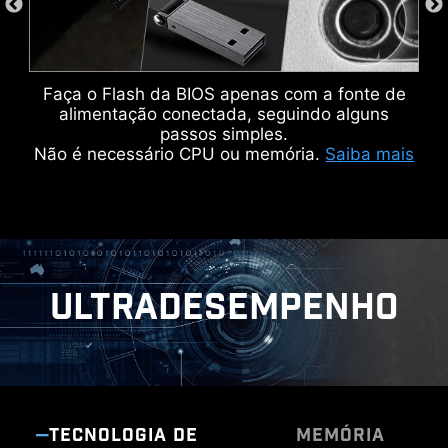
de pinos e suas diferentes finalidades, os
headers ARGB e o header pump sys são
destacados em branco, já o conector PCIe de
8 pinos é marcado em cinza, tornando a
Faça o Flash da BIOS apenas com a fonte de
organização de cabos mais eficiente.
alimentação conectada, seguindo alguns
passos simples.
Não é necessário CPU ou memória.
Saiba mais
IDENTIFIQUE A FONTE DE SINAL M.2
IDENTIFIQUE AS VELOCIDADES USB
ULTRADESEMPENHO
TECNOLOGIA DE
MEMÓRIA