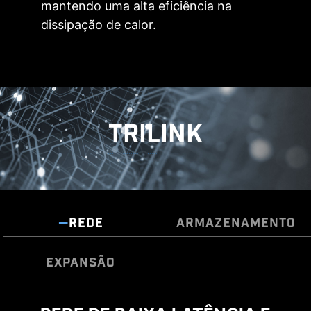
mantendo uma alta eficiência na
dissipação de calor.
PARA SYSTEM FAN
Compatível com
detecção automática
TRILINK
HEADER COMBO FAN
O Header Combo Fan da MSI é um componente
versátil, funcionando tanto como header de
O Frozr AI Cooling monitora as temperaturas da
bomba quanto de ventoinha. O header detecta
CPU e da GPU. O sistema de IA detecta essas
REDE
ARMAZENAMENTO
automaticamente se é uma bomba ou uma
temperaturas em tempo real e ajusta
ventoinha PWM/DC, com sua cor cinza distinta
automaticamente a rotação dos fans do
EXPANSÃO
garantindo fácil identificação.
sistema para garantir desempenho ideal.