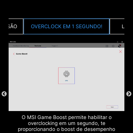
TENSÃO
OVERCLOCK EM 1 SEGUNDO!
LOA
CPU / PWM IC
O MSI Game Boost permite habilitar o
overclocking em um segundo, te
proporcionando o boost de desempenho