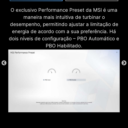
reduzem o ruído de radiação eletromagnética
O exclusivo Performance Preset da MSI é uma
do sistema, além de durar muito mais
maneira mais intuitiva de turbinar o
comparado aos espelhos I/O convencionais.
desempenho, permitindo ajustar a limitação de
energia de acordo com a sua preferência. Há
dois níveis de configuração – PBO Automático e
PBO Habilitado.
*Suporta versões de BIOS posteriores a AGESA
1.2.0.2b.
* A imagem acima é uma ilustração de referência. Para
mais detalhes, acesse as páginas de especificações.