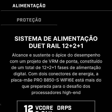
ALIMENTAÇÃO
PROTEÇÃO
SUPRESSORES DE VOLTAGEM
SISTEMA DE ALIMENTAÇÃO
COMPATÍVEL COM MEMÓRIA
TRANSITÓRIA (TVS)
DUET RAIL 12+2+1
DDR5 DE ALTO DESEMPENHO
Os "Transient Voltage Suppressors" (TVS) são
Alcance e sustente o ápice do desempenho
Um grande passo para a melhoria de
com um projeto de VRM de ponta, constituído
dispositivos de segurança utilizados para
desempenho DDR com a mais recente memória
proteção contra voltagem em excesso. Todos
de um total de 12+2+1 fases de alimentação
DDR5. Somada ao processo de soldagem SMT
digital. Com dois conectores de energia, a
os modelos de placa-mãe da MSI são
e à tecnologia MSI Memory Boost, a PRO
equipados com TVS. Quando a voltagem cresce
placa-mãe PRO B850-S WIFI6E está mais do
B850M-P WIFI está pronta para mostrar ao
de forma anormal, o TVS muda de um estado
que preparada para o desafio dos
mundo uma performance memorável.
de alta resistência para um estado de baixa
processadores high-end
resistência, desviando a tensão excessiva para
SUPORTE A
MEMORY
PROCESSO
o terra. Evitando danos no circuito causados
12
Vcore DRPS
EXPO / A-
BOOST
SMT
por alta voltagem.