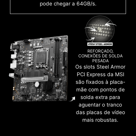
solda de slot, eletromagnetismo e
pode chegar a 64GB/s.
interferência. Somado à exclusiva
tecnologia Memory Boost, as placas-mãe
MSI transmitem um sinal DDR5 de alta
frequência limpo e puro.
MAIS INCENTIVO AO DIY
REFORÇADO,
CONEXÕES DE SOLDA
PESADA
ESD
CERTIFICADO WINDOWS 11
Os slots Steel Armor
Crie sua própria obra de arte colorida com
PCI Express da MSI
facilidade. Derrame qualquer cor que desejar
são fixados à placa-
com apenas alguns cliques!
mãe com pontos de
solda extra para
aguentar o tranco
das placas de vídeo
mais robustas.
INTERFACE EXCLUSIVA DO