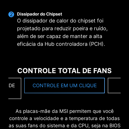
Dissipador do Chipset
O dissipador de calor do chipset foi
projetado para reduzir poeira e ruído,
além de ser capaz de manter a alta
eficácia da Hub controladora (PCH).
CONTROLE TOTAL DE FANS
CA DE
CONTROLE EM UM CLIQUE
F
As placas-mãe da MSI permitem que você
MSI DRIVER UTILITY INSTALLER
controle a velocidade e a temperatura de todas
Uma vez conectado à internet, o MSI Driver
as suas fans do sistema e da CPU, seja na BIOS