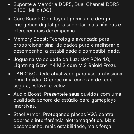
drivers UEFI firmware, aplicativos
Suporte a Memória DDR5, Dual Channel DDR5
EFI e o sistema operacional. O PC
6400+MHz (OC).
inicializa contanto que as
Core Boost: Com layout premium e design
energético digital para suportar mais núcleos e
assinaturas sejam válidas.
oferecer mais desempenho.
RESIZABLE BAR
Memory Boost: Tecnologia avançada para
proporcionar sinal de dados puro e melhorar o
O Resizable BAR (Re-Size BAR) é um recurso
desempenho, a estabilidade e compatibilidade.
PCI Express avançado que permite que a CPU
Jogue na Velocidade da Luz: slot PCIe 4.0,
acesse o frame buffer da GPU inteiro de uma
Lightning Gen4 x4 M.2 com M.2 Shield Frozr.
só vez, aumentando o desempenho.
LAN 2.5G: Rede atualizada para uso profissional
e multimídia. Oferece uma conexão de rede
segura, estável e veloz.
Audio Boost: Presenteie seus ouvidos com uma
qualidade sonora de estúdio para gameplays
imersivas.
Steel Armor: Protegendo placas VGA contra
dobras e interferência eletromagnética. Mais
desempenho, mais estabilidade, mais força.