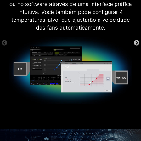
Utility Installer irá detectar e listar drivers e
ou no software através de uma interface gráfica
utilitários compatíveis automaticamente, basta
intuitiva. Você também pode configurar 4
alguns cliques para baixar e instalar.
Learn
temperaturas-alvo, que ajustarão a velocidade
more
das fans automaticamente.
*Se certifique de estar conectado à internet, ou o
Driver Utility Installer não irá ser iniciado
automaticamente.
*O MSI Driver Utility Installer estará disponível na build
22H2 do Windows 11.