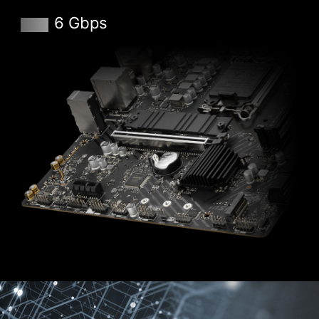
6 Gbps
CLICK BIOS 5
Aproveite uma BIOS projetada para ser fácil de
utilizar. Tune sua placa-mãe para um alto
desempenho em jogos, eficiência ou para
quebrar recordes em overclock!
MODO EZ
MODO AVANÇADO