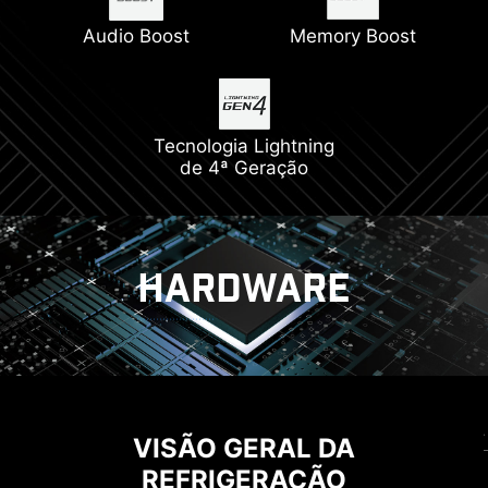
Audio Boost
Memory Boost
Tecnologia Lightning
de 4ª Geração
HARDWARE
ARREFECIMENTO
SOLUÇÃO ENERGÉTICA
VISÃO GERAL DA
CORE BOOST
EZ M.2 CLIP
REFRIGERAÇÃO
A tecnologia Core Boost une o layout premium