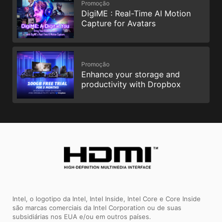
Promoção
DigiME : Real-Time AI Motion
Capture for Avatars
Promoção
Enhance your storage and
productivity with Dropbox
Intel, o logotipo da Intel, Intel Inside, Intel Core e Core Inside
são marcas comerciais da Intel Corporation ou de suas
subsidiárias nos EUA e/ou em outros países.