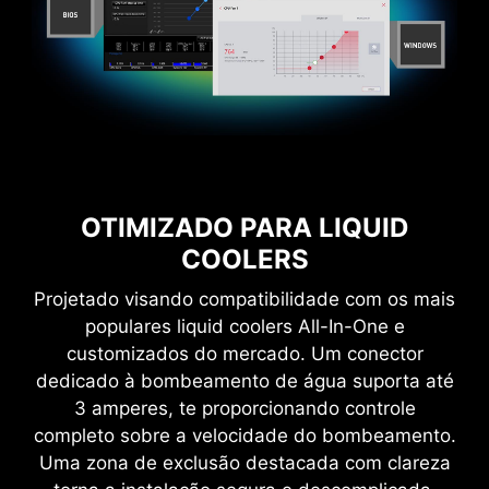
Com a MSI você se beneficia de uma ampla
compatibilidade e não esquenta a cabeça ao
utilizar o Microsoft Windows 11.
OTIMIZADO PARA LIQUID
Verdadeiramente dedicados à performance,
COOLERS
nosso time de Pesquisa e Desenvolvimento se
assegura de que tudo funcione conforme
Projetado visando compatibilidade com os mais
planejado ao utilizar a versão mais recente do
populares liquid coolers All-In-One e
Microsoft Windows em qualquer produto MSI.
* Certifique-se de remover suportes de montagem
customizados do mercado. Um conector
sobressalentes ao instalar a placa-mãe no gabinete
dedicado à bombeamento de água suporta até
3 amperes, te proporcionando controle
completo sobre a velocidade do bombeamento.
Uma zona de exclusão destacada com clareza