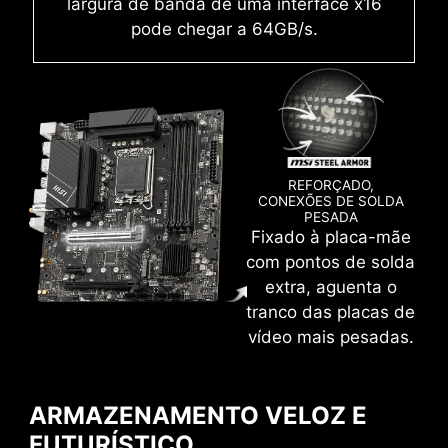
reduz a taxa de defeito das juntas de
largura de banda de uma interface x16
solda de slot, eletromagnetismo e
pode chegar a 64GB/s.
interferência. Somado à exclusiva
tecnologia Memory Boost, as placas-mãe
MSI transmitem um sinal DDR5 de alta
frequência limpo e puro.
REFORÇADO,
CONEXÕES DE SOLDA
PESADA
Fixado à placa-mãe
XMP
com pontos de solda
extra, aguenta o
Escolha um dos perfis XMP pré-configurados e
tranco das placas de
faça um overclock automático em memórias
vídeo mais pesadas.
DDR compatíveis.
VMD (VOLUME MANAGEMENT
ARMAZENAMENTO VELOZ E
DEVICE)
FUTURÍSTICO
Habilite controle e gerenciamento direto sobre