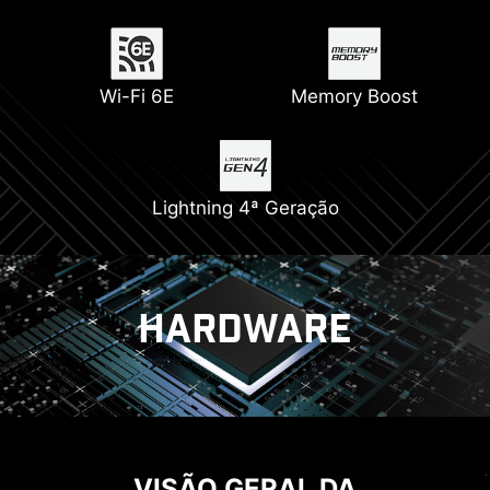
Wi-Fi 6E
Memory Boost
Lightning 4ª Geração
HARDWARE
ARREFECIMENTO
SOLUÇÃO ENERGÉTICA
MSI DRIVER UTILITY INSTALLER
SISTEMA DE FORÇA 12+1+1
VISÃO GERAL DA