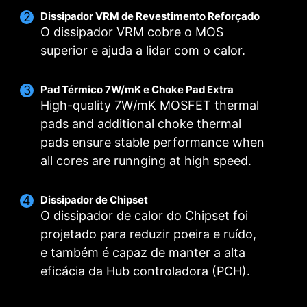
Dissipador VRM de Revestimento Reforçado
O dissipador VRM cobre o MOS
superior e ajuda a lidar com o calor.
Pad Térmico 7W/mK e Choke Pad Extra
High-quality 7W/mK MOSFET thermal
DIGITALL POWER DESIGN
DUPLO CONECTOR DE
CORE BOOST
pads and additional choke thermal
FORÇA
Um mapa de energia 100%
O layout premium não apenas é
pads ensure stable performance when
Os conectores 8-pin e 4-pin
digital permite a transmissão
compatível com CPUs
all cores are runnging at high speed.
transmitem energia suficiente
mais rápida e sem distorções
multicore, como também
até para CPUs multicore pós
de corrente à CPU de forma
oferece as condições perfeitas
Dissipador de Chipset
overlock.
minuciosamente precisa.
para Overclock.
O dissipador de calor do Chipset foi
projetado para reduzir poeira e ruído,
e também é capaz de manter a alta
PCB OTIMIZADO
eficácia da Hub controladora (PCH).
O design do Circuito Impresso foi otimizado