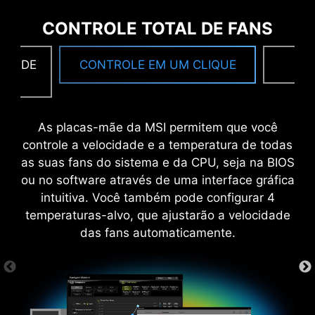
para maior largura de banda e transferências
CONTROLE TOTAL DE FANS
mais rápidas, o que também é benéfico para
uma transmissão de circuito confiável.
CA DE
CONTROLE EM UM CLIQUE
F
As placas-mãe da MSI permitem que você
controle a velocidade e a temperatura de todas
MAIS DIY-FRIENDLY
as suas fans do sistema e da CPU, seja na BIOS
ou no software através de uma interface gráfica
intuitiva. Você também pode configurar 4
ESD
CERTIFICADO WINDOWS 11
temperaturas-alvo, que ajustarão a velocidade
das fans automaticamente.
6 Camadas de PCB
56g Cobre Espesso