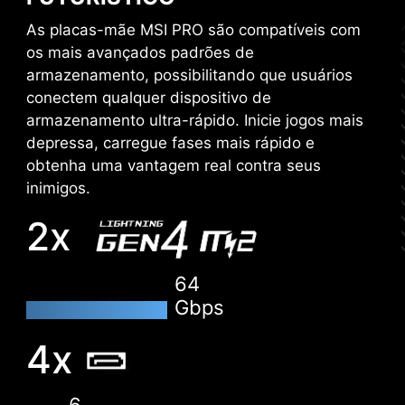
SSDs NVMe da aba PCIe sem adaptadores
As placas-mãe MSI PRO são compatíveis com
adicionais de hardware.
os mais avançados padrões de
armazenamento, possibilitando que usuários
M-FLASH
conectem qualquer dispositivo de
Flashe ou atualize a BIOS sem esforço em
armazenamento ultra-rápido. Inicie jogos mais
poucos minutos com o CMOS Setup Utility.
depressa, carregue fases mais rápido e
obtenha uma vantagem real contra seus
MONITORAMENTO DE HARDWARE
inimigos.
Acesso imediato à informações críticas do seu
2x
hardware em tempo real, incluindo temperatura,
capacidade de memória, velocidade de clock e
voltagem.
64
Gbps
MEMORY TRY IT
4x
Consiga uma velocidade extrema da memória
do sistema e com isso um melhor desempenho.
6