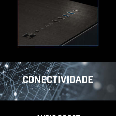
AIDA64 EXTREME
Placas-mãe MSI oferecem 60 dias grátis de
AIDA64 Extreme - MSI edition. O AIDA64
Extreme é um aplicativo valioso para
informações de sistema, diagnósticos e
benchmarks. Com o aplicativo você pode
monitorar informações detalhadas de software
e hardware no seu PC e salvar como arquivo
em diferentes formatos como CSV e HTML.
CONECTIVIDADE
ÁUDIO
MYSTIC LIGHT