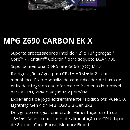
MPG Z690 CARBON EK X
®
Suporta processadores Intel de 12ª e 13ª geração
®
®
Core™ / Pentium
Celeron
para soquete LGA 1700
Suporta memória DDR5, até 6666+(OC) MHz
Refrigeração a água para CPU + VRM + M.2 : Um
monobloco EK personalizado com indicador de fluxo de
entrada integrado que oferece resfriamento impecável
para a CPU, VRM e seção M.2 primária
Experiência de jogo extremamente rápida: Slots PCIe 5.0,
Lightning Gen 4 x4 M.2, USB 3.2 Gen 2x2
Design de energia aprimorado: Alimentação direta de
18+1+1 fases, conectores de alimentação de CPU duplos
de 8 pinos, Core Boost, Memory Boost