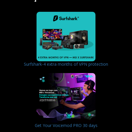
Surfshark-4 extra months of VPN protection
Get Your Voicemod PRO 30 days