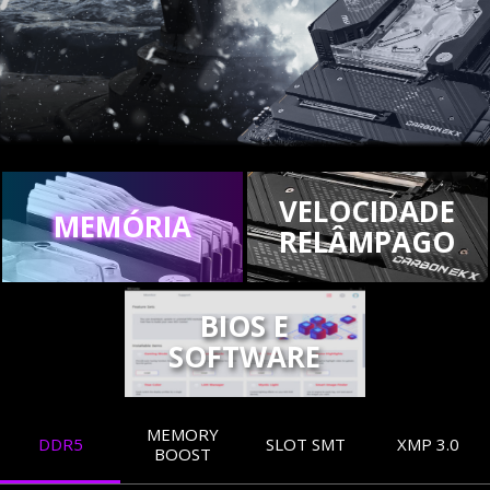
VELOCIDADE
MEMÓRIA
RELÂMPAGO
BIOS E
SOFTWARE
MEMORY
DDR5
SLOT SMT
XMP 3.0
BOOST