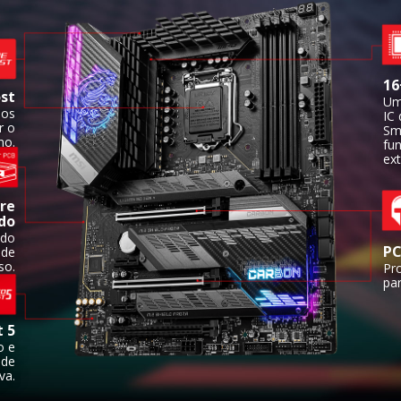
16
st
Um
nos
IC
r o
Sm
ho.
fu
ex
re
do
ado
PC
ade
so.
Pr
pa
t 5
o e
 de
va.