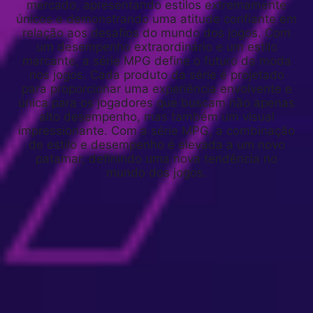
mercado, apresentando estilos extremamente
únicos e demonstrando uma atitude confiante em
relação aos desafios do mundo dos jogos. Com
um desempenho extraordinário e um estilo
marcante, a série MPG define o futuro da moda
nos jogos. Cada produto da série é projetado
para proporcionar uma experiência envolvente e
única para os jogadores que buscam não apenas
alto desempenho, mas também um visual
impressionante. Com a série MPG, a combinação
de estilo e desempenho é elevada a um novo
patamar, definindo uma nova tendência no
mundo dos jogos.