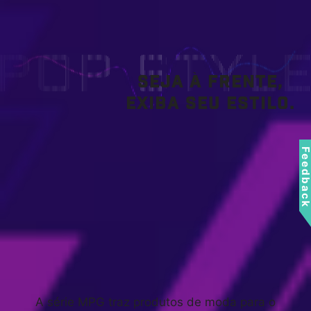
Seja à frente,
exiba seu estilo.
Feedbac
A série MPG traz produtos de moda para o