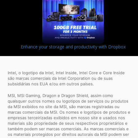
Enhance your storage and productivity with Dropbox
Intel, o logotipo da Intel, Intel Inside, Intel Core e Core Inside
são marcas comerciais da Intel Corporation ou de suas
subsidiárias nos EUA e/ou em outros países.
MSI, MSI Gaming, Dragon e Dragon Shield, assim como
quaisquer outros nomes ou logotipos de serviços ou produtos
da MSI exibidos no site da MSI, são marcas registradas ou
marcas comerciais da MSI. Os nomes e logotipos de produtos e
empresas terceirizadas exibidos em nosso site e usados ​​nos
materiais são propriedade de seus respectivos proprietários e
também podem ser marcas comerciais. As marcas comerciais e
os materiais protegidos por direitos autorais da MSI podem ser