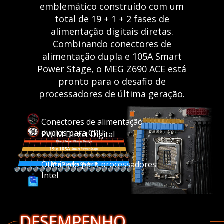
emblemático construído com um
total de 19 + 1 + 2 fases de
alimentação digitais diretas.
Combinando conectores de
alimentação dupla e 105A Smart
Power Stage, o MEG Z690 ACE está
pronto para o desafio de
processadores de última geração.
Conectores de alimentação
duplos para CPU
PWIM Direct Digital
Otimizado para processadores
Intel
DESEMPENHO