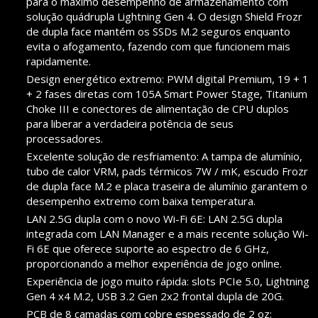
para o máximo desempenho de armazenamento com
solução quádrupla Lightning Gen 4. O design Shield Frozr
de dupla face mantém os SSDs M.2 seguros enquanto
evita o afogamento, fazendo com que funcionem mais
rapidamente.
Design energético extremo: PWM digital Premium, 19 + 1
+ 2 fases diretas com 105A Smart Power Stage, Titanium
Choke III e conectores de alimentação de CPU duplos
para liberar a verdadeira potência de seus
processadores.
Excelente solução de resfriamento: A tampa de alumínio,
tubo de calor VRM, pads térmicos 7W / mK, escudo Frozr
de dupla face M.2 e placa traseira de alumínio garantem o
desempenho extremo com baixa temperatura.
LAN 2.5G dupla com o novo Wi-Fi 6E: LAN 2.5G dupla
integrada com LAN Manager e a mais recente solução Wi-
Fi 6E que oferece suporte ao espectro de 6 GHz,
proporcionando a melhor experiência de jogo online.
Experiência de jogo muito rápida: slots PCIe 5.0, Lightning
Gen 4 x4 M.2, USB 3.2 Gen 2x2 frontal dupla de 20G.
PCB de 8 camadas com cobre espessado de 2 oz: