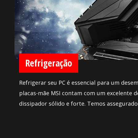
Refrigeração
Refrigerar seu PC é essencial para um desem
placas-mãe MSI contam com um excelente d
dissipador sólido e forte. Temos assegurado 
headers com controle total para que você po
sistema como quiser.