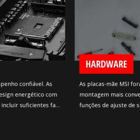
HARDWARE
penho confiável. As
As placas-mãe MSI for
esign energético com
montagem mais conven
incluir suficientes fan
funções de ajuste de s
ssa resfriar o seu
a instalação e configu