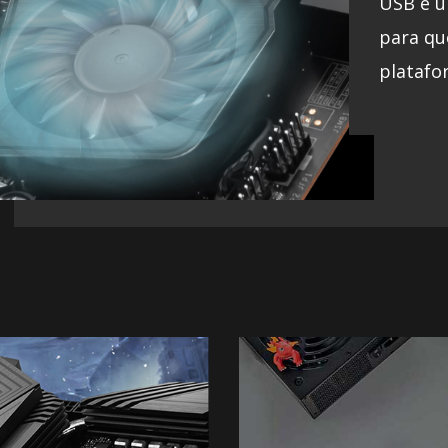
USB e u
para qu
platafo