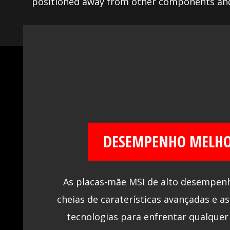
positioned away from other components and
comprehensive DDR memory Qualified Vendor
result of extensive memory testing and tunin
pick from compatible products.
DESEMPENHO MELH
As placas-mãe MSI de alto desempen
cheias de caraterísticas avançadas e as
tecnologias para enfrentar qualquer 