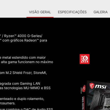
VISÃO GERAL
ESPECIFICAÇÕES
GALERIA
 / Ryzen™ 4000 G-Series/
 com gráficos Radeon™ para
e metal estendido com maior
de alta gama funcionem no máximo
om M.2 Shield Frozr, StoreMI,
ntegrada com Gaming LAN
 as tecnologias MU-MIMO e BSS
tenteado e duplo rolamento,
rosumers.
 que combina o DAC de áudio ESS