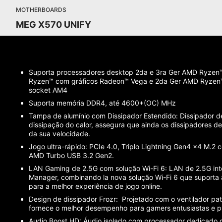
MOTHERBOARDS
MEG X570 UNIFY
Suporta processadores desktop 2da e 3ra Ger AMD Ryzen™
Ryzen™ com gráficos Radeon™ Vega e 2da Ger AMD Ryzen™
socket AM4
Suporta memória DDR4, até 4600+(OC) MHz
Tampa de alumínio com Dissipador Estendido: Dissipador d
dissipação do calor, assegura que ainda os dissipadores 
da sua velocidade.
Jogo ultra-rápido: PCIe 4.0, Triplo Lightning Gen4 x4 M.2 c
AMD Turbo USB 3.2 Gen2.
LAN Gaming de 2.5G com solução Wi-Fi 6: LAN de 2.5G i
Manager, combinando la nova solução Wi-Fi 6 que suporta
para a melhor experiência de jogo online.
Design de dissipador Frozr: Projetado com o ventilador pa
fornece o melhor desempenho para gamers entusiastas e p
Audio Boost HD: Áudio isolado com processador dedicado