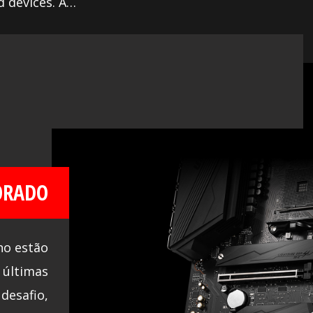
 devices. A
 List (QVL), the
g, makes it easier to
ORADO
ho estão
 últimas
desafio,