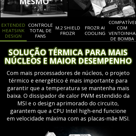
MESMO
COMPATÍVE
EXTENDED
CONTROLE
M.2 SHIELD
FROZR AI
COM
HEATSINK
TOTAL DE
FROZR
COOLING
VENTOINHA
DESIGN
FANS
DE BOMBA
SOLUÇÃO TÉRMICA PARA MAIS
NÚCLEOS E MAIOR DESEMPENHO
Com mais processadores de núcleos, o projeto
térmico e energético é mais importante para
garantir que a temperatura se mantenha mais
baixa. O dissipador de calor PWM estendido da
MSI e o design aprimorado do circuito,
garantem que a CPU Intel high-end funcione
em velocidade máxima com as placas-mãe MSI.