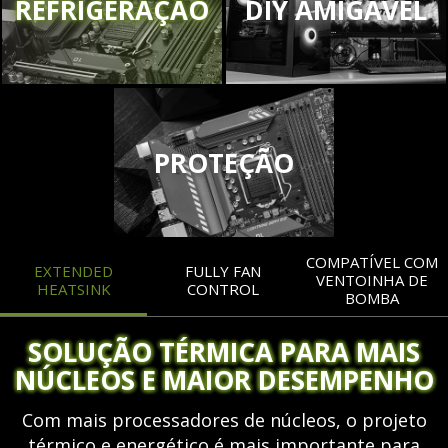
REFRIGERAÇÃO
DIY AMIGÁVEL
PROTEÇÃO
COMPATÍVEL COM
EXTENDED
FULLY FAN
VENTOINHA DE
HEATSINK
CONTROL
BOMBA
SOLUÇÃO TÉRMICA PARA MAIS
NÚCLEOS E MAIOR DESEMPENHO
Com mais processadores de núcleos, o projeto
térmico e energético é mais importante para