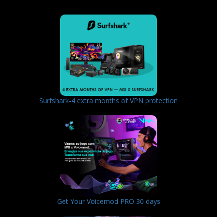
Surfshark-4 extra months of VPN protection
Get Your Voicemod PRO 30 days