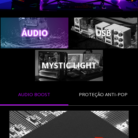
ÁUDIO
USB
MYSTIC LIGHT
AUDIO BOOST
PROTEÇÃO ANTI-POP