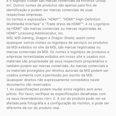
e o logotipo Vulkan são marcas comerciais da Khronos Group
Inc. Outros nomes de produtos são apenas para fins de
identificação e podem ser marcas comerciais de suas
respectivas empresas.
Os termos e expressões “HDMI™”, “HDMI™ High-Definition
Multimedia Interface” e “Trade dress da HDMI™”, e os Logotipos
da HDMI™ são marcas comerciais ou marcas registradas da
HDMI™ Licensing Administrator, Inc.
MSI, MSI Gaming, Dragon e Dragon Shield, assim como
quaisquer outros nomes ou logotipos de serviços ou produtos
da MSI exibidos no site da MSI, são marcas registradas ou
marcas comerciais da MSI. Os nomes e logotipos de produtos e
empresas terceirizadas exibidos em nosso site e usados ​​nos
materiais são propriedade de seus respectivos proprietários e
também podem ser marcas comerciais. As marcas comerciais e
os materiais protegidos por direitos autorais da MSI podem ser
usados ​​somente com a permissão por escrito da MSI.
Quaisquer direitos não expressamente concedidos neste
documento são reservados.
1. As especificações podem mudar entre regiões sem aviso
prévio. Por favor, verifique as especificações detalhadas com
os seus revendedores.<br> 2. A cor do produto pode ver-se
afetada pela fotografia e a configuração do monitor, e pode ser
diferente da cor do produto real.