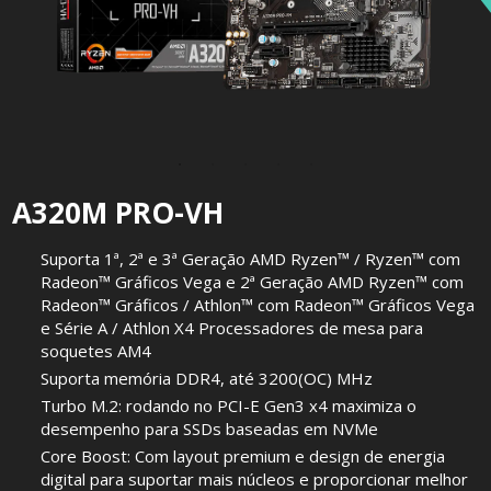
A320M PRO-VH
Suporta 1ª, 2ª e 3ª Geração AMD Ryzen™ / Ryzen™ com
Radeon™ Gráficos Vega e 2ª Geração AMD Ryzen™ com
Radeon™ Gráficos / Athlon™ com Radeon™ Gráficos Vega
e Série A / Athlon X4 Processadores de mesa para
soquetes AM4
Suporta memória DDR4, até 3200(OC) MHz
Turbo M.2: rodando no PCI-E Gen3 x4 maximiza o
desempenho para SSDs baseadas em NVMe
Core Boost: Com layout premium e design de energia
digital para suportar mais núcleos e proporcionar melhor