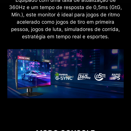
Equipado com uma taxa de atualização de
360Hz e um tempo de resposta de 0,5ms (GtG,
As tecnologias Anti-Flicker e Less Blue Light
Mín.), este monitor é ideal para jogos de ritmo
proporcionam uma experiência extremamente
acelerado como jogos de tiro em primeira
confortável aos olhos, reduzindo a cintilação e
pessoa, jogos de luta, simuladores de corrida,
exibindo níveis reduzidos de luz azul. Diga não à
estratégia em tempo real e esportes.
fadiga ocular nas jogatinas prolongadas.