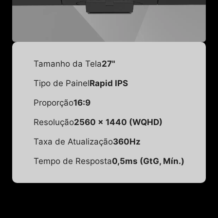
Tamanho da Tela
27"
Tipo de Painel
Rapid IPS
Proporção
16:9
Resolução
2560 x 1440 (WQHD)
Taxa de Atualização
360Hz
Tempo de Resposta
0,5ms (GtG, Mín.)