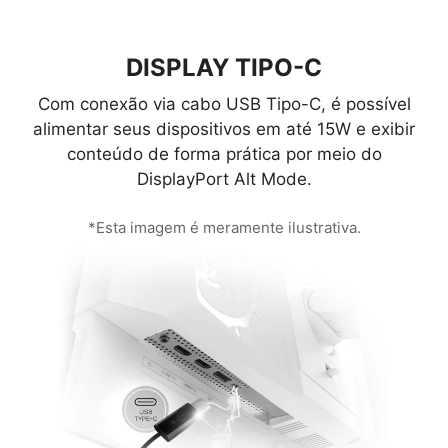
DISPLAY TIPO-C
Com conexão via cabo USB Tipo-C, é possível
alimentar seus dispositivos em até 15W e exibir
conteúdo de forma prática por meio do
DisplayPort Alt Mode.
*Esta imagem é meramente ilustrativa.
HDMI™ 2.0 (4K@60Hz)
18 Gbps
HDMI™ 2.0 (4K@60Hz)
18 Gbps
HDMI™ 2.1 (4K@240Hz)
48 Gbps