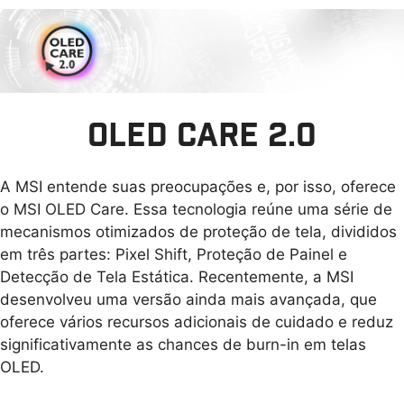
comparação a monitores convencionais. As cores
Pré calibrado de fábrica, o monitor da linha QD
e os detalhes dos jogos ficam mais realistas e
Premium Color garante fidelidade de cores líder
refinados, elevando a imersão ao máximo. Este
do setor, com delta E (△E) ≤ 2. Com precisão de
alcança 99% de cobertura do espaço de cores
cores elevada e transições suaves
DCI-P3 por meio de uma camada de tecnologia
proporcionadas por um painel RGB de 10 bits,
Quantum Dot desenvolvida de forma dinâmica.
OLED CARE 2.0
você tem a sensação de estar dentro da cena.
A MSI entende suas preocupações e, por isso, oferece
o MSI OLED Care. Essa tecnologia reúne uma série de
mecanismos otimizados de proteção de tela, divididos
em três partes: Pixel Shift, Proteção de Painel e
Detecção de Tela Estática. Recentemente, a MSI
desenvolveu uma versão ainda mais avançada, que
oferece vários recursos adicionais de cuidado e reduz
significativamente as chances de burn-in em telas
OLED.