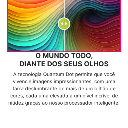
O MUNDO TODO,
DIANTE DOS SEUS OLHOS
Imagem processada para fins publicitários.
A tecnologia Quantum Dot permite que você
vivencie imagens impressionantes, com uma
faixa deslumbrante de mais de um bilhão de
cores, cada uma elevada a um nível incrível de
nitidez graças ao nosso processador inteligente.
A TELA MAIS VIBRANTE
O MAG 272QPW QD-OLED X28 oferece
JOGUE SEM RESTRIÇÃO DE
cobertura de gama de cores superior em
CORES