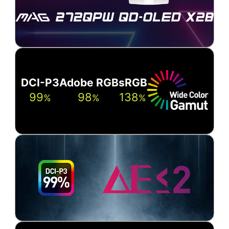
DCI-P3
Adobe RGB
sRGB
99
98
138
%
%
%