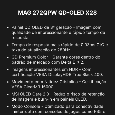
Tamanho da Tela
26,5"
MAG 272QPW QD-OLED X28
Tipo de Painel
OQ-OLED
Proporção
16:9
Painel QD OLED de 3ª geração - Imagem com
qualidade de impressionante e rápido tempo de
Resolução
2560 x 1440 (WQHD)
resposta.
Tempo de resposta mais rápido de 0,03ms GtG e
Taxa de Atualização
280Hz
taxa de atualização de 280Hz.
QD Premium Color - Garante cores dentro do
Tempo de Resposta
0,03ms GtG
padrão de mercado com Delta E ≤ 2.
Imagens impressionantes em HDR - Com
certificação VESA DisplayHDR True Black 400.
Movimento com Nitidez Cristalina - Certificação
VESA ClearMR 15000.
MSI OLED Care 2.0 - Reduz o risco de retenção
de imagem e burn-in em painéis OLED.
Modo Console - Otimizado para conectividade
ininterrupta com consoles de jogos como PS5 e