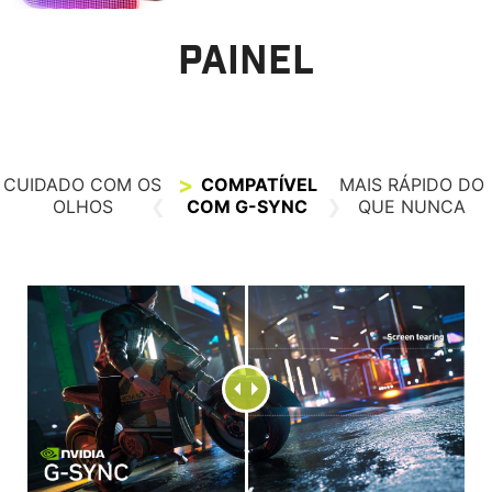
PAINEL
CUIDADO COM OS
COMPATÍVEL
MAIS RÁPIDO DO
OLHOS
COM G-SYNC
QUE NUNCA
LCD Convencional
QD-OLED
MENOS LUZ AZUL
ANTIRREFLEXO
MENOS LUZ AZUL
LCD CONVENCIONAL
TAXA DE ATUALIZAÇÃO DE