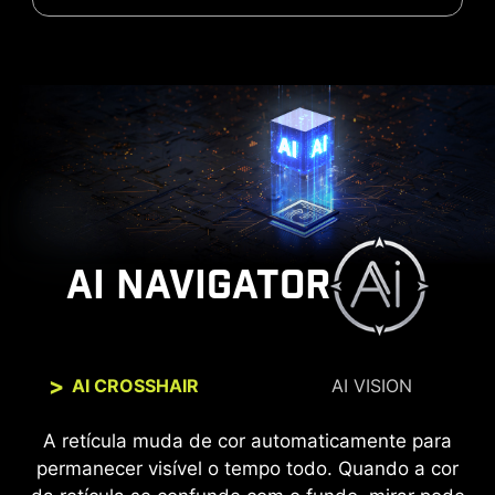
AI NAVIGATOR
AI CROSSHAIR
AI VISION
A nova tecnologia AI Vision não apenas revela
A retícula muda de cor automaticamente para
permanecer visível o tempo todo. Quando a cor
detalhes em áreas escuras, como também