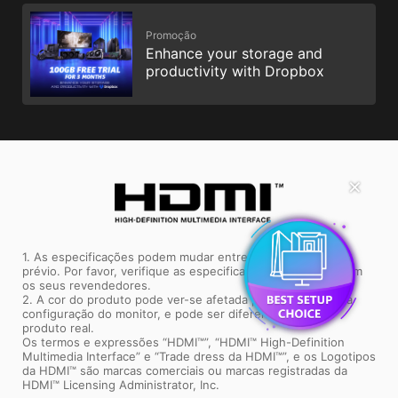
Promoção
Enhance your storage and
productivity with Dropbox
✕
1. As especificações podem mudar entre regiões sem aviso
prévio. Por favor, verifique as especificações detalhadas com
os seus revendedores.
2. A cor do produto pode ver-se afetada pela fotografia e a
configuração do monitor, e pode ser diferente da cor do
produto real.
Os termos e expressões “HDMI™”, “HDMI™ High-Definition
Multimedia Interface” e “Trade dress da HDMI™”, e os Logotipos
da HDMI™ são marcas comerciais ou marcas registradas da
HDMI™ Licensing Administrator, Inc.