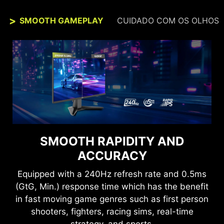
SMOOTH GAMEPLAY
CUIDADO COM OS OLHOS
ENXERGUE COM CLAREZA E
SMOOTH RAPIDITY AND
CONFORTO
ACCURACY
As tecnologias Anti-flicker e Less Blue Light
Equipped with a 240Hz refresh rate and 0.5ms
proporcionam uma experiência extremamente
(GtG, Min.) response time which has the benefit
confortável aos olhos, reduzindo a cintilação e
in fast moving game genres such as first person
emitindo níveis reduzidos de luz azul. Diga não à
shooters, fighters, racing sims, real-time
fadiga ocular nas jogatinas prolongadas.